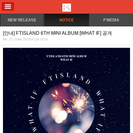
ALL MENU
NEW RELEASE
NOTICE
F'MEDIA
[안내] FTISLAND 6TH MINI ALBUM [WHAT IF] 공개
No. 27 | Date 2018.07.26 18:02