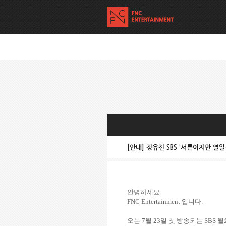
[안내] 정유진 SBS ‘서른이지만 열
안녕하세요
.
FNC Entertainment
입니다
.
오는
7
월
23
일 첫 방송되는
SBS
월