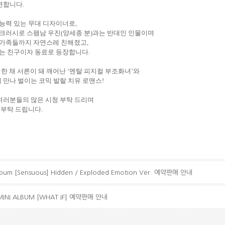
연합니다
.
능력
있는
무대
디자이너로
,
크러시로
스팸남
우진
(
양세종
분
)
과는
반대인
인물이며
가족들까지
자연스레
친해졌고
,
는
친구이자
동료로
등장합니다
.
 한 채 서른이 돼 깨어난
‘
멘탈 피지컬 부조화녀
’
와
이 만나 벌이는 코믹 발랄 치유 로맨스
!
여러분들의 많은 시청 부탁 드리며
 부탁 드립니다
.
lbum [Sensuous] Hidden / Exploded Emotion Ver. 예약판매 안내
MINI ALBUM [WHAT IF] 예약판매 안내