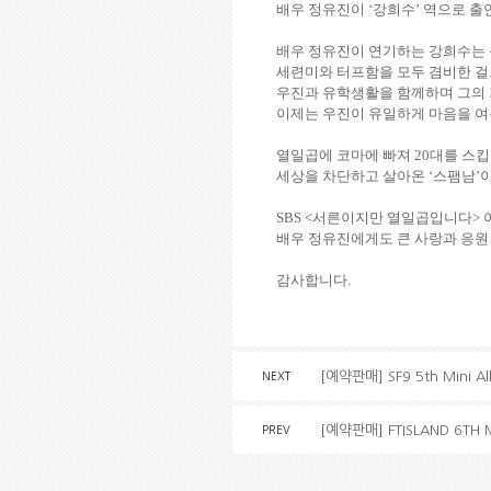
배우 정유진이
‘
강희수
’
역으로 출
배우 정유진이
연기하는
강희수는
세련미와
터프함을
모두
겸비한
걸
우진과
유학생활을
함께하며
그의
이제는
우진이
유일하게
마음을
여
열일곱에 코마에 빠져
20
대를 스킵
세상을 차단하고 살아온
‘
스팸남
’
SBS <
서른이지만 열일곱입니다
>
배우 정유진에게도 큰 사랑과 응원
감사합니다
.
[예약판매] SF9 5th Mini A
NEXT
[예약판매] FTISLAND 6TH 
PREV