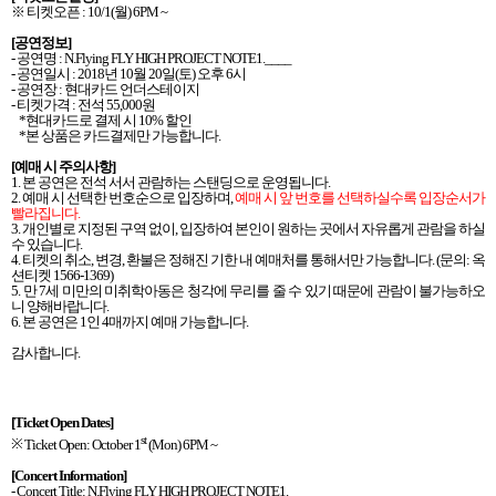
※ 티켓오픈
: 10/1(
월
) 6PM ~
[
공연정보
]
-
공연명
:
N.Flying FLY HIGH PROJECT NOTE1.____
-
공연일시
: 2018
년
10
월
20
일
(
토
)
오후
6
시
-
공연장
:
현대카드 언더스테이지
-
티켓가격
:
전석
55,000
원
*
현대카드로 결제 시
10%
할인
*
본 상품은 카드결제만 가능합니다
.
[
예매 시 주의사항
]
1.
본 공연은 전석 서서 관람하는 스탠딩으로 운영됩니다
.
2.
예매 시 선택한 번호순으로 입장하며
,
예매 시 앞 번호를 선택하실수록 입장순서가
빨라집니다
.
3.
개인별로 지정된 구역 없이
,
입장하여 본인이 원하는 곳에서 자유롭게 관람을 하실
수 있습니다
.
4.
티켓의 취소
,
변경
,
환불은 정해진 기한 내 예매처를 통해서만 가능합니다
. (
문의
:
옥
션티켓
1566-1369)
5.
만
7
세 미만의 미취학아동은 청각에 무리를 줄 수 있기 때문에 관람이 불가능하오
니 양해바랍니다
.
6.
본 공연은
1
인
4
매까지 예매 가능합니다
.
감사합니다
.
[Ticket Open Dates]
st
※
Ticket Open: October 1
(Mon) 6PM ~
[Concert Information]
- Concert Title:
N.Flying FLY HIGH PROJECT NOTE1.____