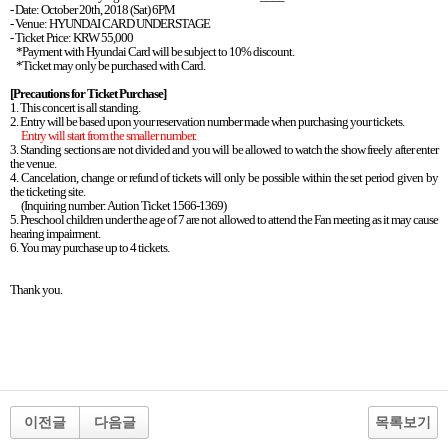
- Date: October 20th, 2018 (Sat) 6PM
- Venue: HYUNDAI CARD UNDERSTAGE
- Ticket Price: KRW 55,000
*Payment with Hyundai Card will be subject to 10% discount.
*Ticket may only be purchased with Card.
[Precautions for Ticket Purchase]
1. This concert is all standing.
2. Entry will be based upon your reservation number made when purchasing your tickets.
Entry will start from the smaller number.
3. Standing sections are not divided and you will be allowed to watch the show freely after enter
the venue.
4. Cancelation, change or refund of tickets will only be possible within the set period given by
the ticketing site.
(Inquiring number: Aution Ticket 1566-1369)
5. Preschool children under the age of 7 are not allowed to attend the Fan meeting as it may cause
hearing impairment.
6. You may purchase up to 4 tickets.
Thank you.
이전글
다음글
목록보기