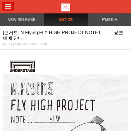
ALL MENU
NEW RELEASE
NOTICE
F'MEDIA
[콘서트] N.Flying FLY HIGH PROJECT NOTE1.____ 공연
예매 안내
No. 27 | Date 2018.09.28 11:00