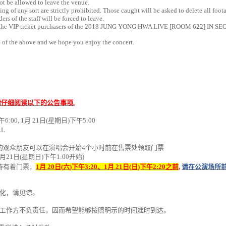
t be allowed to leave the venue.
 of any sort are strictly prohibited. Those caught will be asked to delete all foota
 of the staff will be forced to leave.
the VIP ticket purchasers of the 2018 JUNG YONG HWA LIVE [ROOM 622] IN SE
e of the above and we hope you enjoy the concert.
请
仔
细阅读
以下的公告事
项
.
午
6
:00, 1
月
21
日
(
星期日
)
下午
5
:00
LL
的
观众
朋友可以在演唱
会开
始
4
个
小
时
前在售票
处领
取
门
票
月
21
日
(
星期日
)
下午
1
:00
开
始
)
持有着
门票
，
1
月
20
日
(
六
)
下午
3:20
、
1
月
21
日
(
日
)
下午
2:20
之前
,
请在公演场
所
化
，
请见谅
。
工作方不
负责
任
，
因而希望能
够
按照明示的
时间
准
时
到
达
。