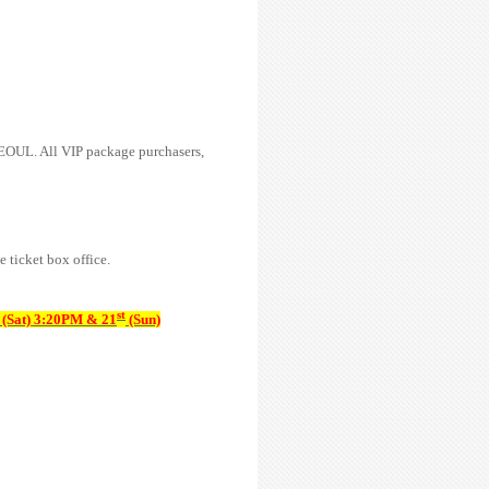
OUL. All VIP package purchasers,
e ticket box office.
st
(Sat) 3:20PM & 21
(Sun)