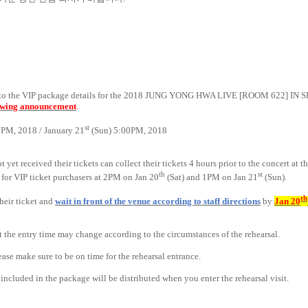
s to the VIP package details for the 2018 JUNG YONG HWA LIVE [ROOM 622] IN SE
llowing announcement
.
st
0PM, 2018 / January 21
(Sun) 5:00PM, 2018
yet received their tickets can collect their tickets 4 hours prior to the concert at th
th
st
 for VIP ticket purchasers at 2PM on Jan 20
(Sat) and 1PM on Jan 21
(Sun).
th
their ticket and
wait in front of the venue according to staff directions
by
Jan 20
at the entry time may change according to the circumstances of the rehearsal.
se make sure to be on time for the rehearsal entrance.
cluded in the package will be distributed when you enter the rehearsal visit.