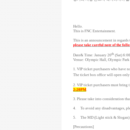
Hello.
This is FNC Entertainment.
This is an announcement in regard
please take careful note of the fo
th
Date& Time: January 20
(Sat) 6:0
Venue:
Olympic Hall, Olympic Park
1. VIP ticket purchasers who have not 
The ticket box office will open only
2. VIP ticket purchasers must bring 
2:20PM
.
3. Please take into consideration th
4. To avoid any disadvantages, plea
5. The MD (Light stick & Slogan) in
[Precautions]