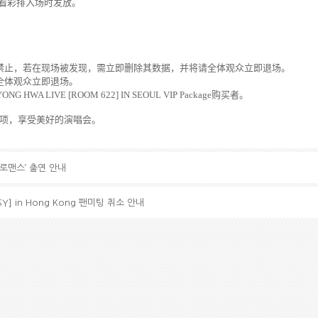
看彩排入
场时发
放
。
禁止
，
若在
现场
被
发现
，
需立即
删
除其
数
据
，
并将请
全体
观众
立即退
场
。
全体
观众
立即退
场
。
YONG HWA LIVE [ROOM 622] IN SEOUL
VIP Package
购买
者
。
项
，
享受美好的演唱
会
。
 로맨스’ 출연 안내
ASY] in Hong Kong 팬미팅 취소 안내