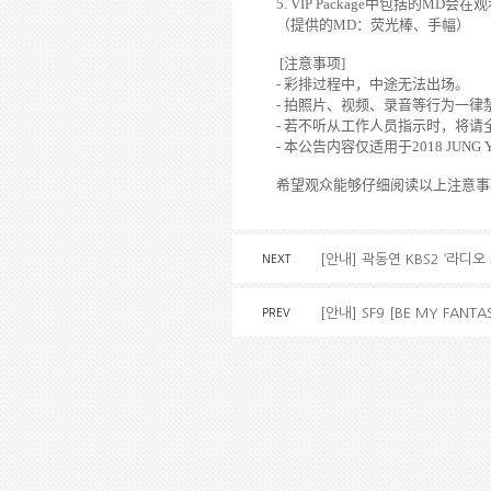
5. VIP
Package
中包括的
MD
会
在
观
（
提供的
MD
：
荧
光棒
、
手幅
）
[
注意事
项
]
-
彩排
过
程中
，
中途无法出
场
。
-
拍照片
、
视频
、
录
音等行
为
一律
-
若不听
从
工作人
员
指示
时
，
将请
-
本公告
内
容
仅
适用于
2018 JUNG 
希望
观众
能
够
仔
细阅读
以上注意事
[안내] 곽동연 KBS2 ‘라디오
NEXT
[안내] SF9 [BE MY FANT
PREV