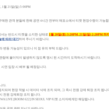
, 1
월
21
일
(
일
) 5:00PM
구매한 관객 분들에 한해 공연
4
시간 전부터 매표소에서 티켓 현장수령이 가능
께서는 반드시 티켓을 소지한 상태로
1
월
20
일
(
토
) 3:20PM, 21
일
(
일
) 2:20PM
까
솔에 따라 대기
하여 주시기 바랍니다
.
라 변동 가능성이 있으니 이 점 유의 부탁 드립니다
.
 관람에 불이익이 발생하지 않도록 명시 된 시간까지 도착하시기 바랍니다
.
 시연 입장 시 배부 될 예정입니다
.
합니다
.
금지되며 현장 적발 시 데이터 삭제 조치 되며
,
그 즉시 전원 강제 퇴장 조치 됩니
시 전원 강제퇴장 조치 됩니다
.
WA LIVE [ROOM 622] IN SEOUL VIP
티켓 소지자에게만 해당됩니다
.
거운 공연 관람 되시기 바랍니다
.