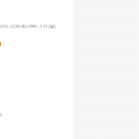
합니다
. (1/20 (
토
) 2PM~, 1/21 (
일
)
지
다
.