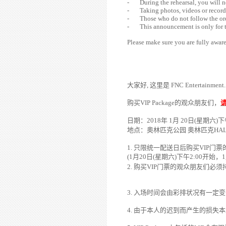
- During the rehearsal, you will no
- Taking photos, videos or recording
- Those who do not follow the orders
- This announcement is only for 
Please make sure you are fully awar
大家好
,
这里是
FNC Entertainment.
购买
VIP
Package
的
观众
朋友
们
，
日期
：
2018
年
1
月
20
日
(
星期六
)
下
地点
：
奥林匹克公园 奥林匹克
HA
1.
只限统一配送日后购买
VIP
门票
(
1
月
20
日
(
星期六
)
下午
2
:00
开
始
，
1
2.
购买
VIP
门票的
观众
朋友
们必须
3.
入
场时间会
由彩排
状况
有一定
变
4.
由于本人的
迟
到而
产
生的
损
失本