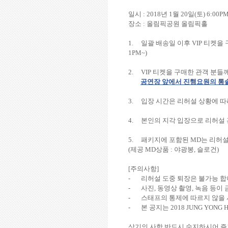
일시
: 2018
년
1
월
20
일
(
토
) 6:00PM
장소
:
올림픽공원 올림픽홀
1.
일괄
배송일
이후
VIP
티켓을 
1PM~)
2.
VIP
티켓을 구매한 관객 분들
공연장 앞에서 진행요원의 통
3.
입장 시간은 리허설 상황에 따
4.
본인의 지각 입장으로 리허설
5.
패키지에 포함된
MD
는 리허설
(
제공
MD
상품
:
야광봉
,
슬로건
)
[
주의사항
]
-
리허설 도중 퇴장은 불가능 
-
사진
,
동영상 촬영
,
녹음 등이 
-
스태프의 통제에 따르지 않을 
-
본 공지는
2018 JUNG YONG H
상기의 사항 반드시 숙지하시어 즐