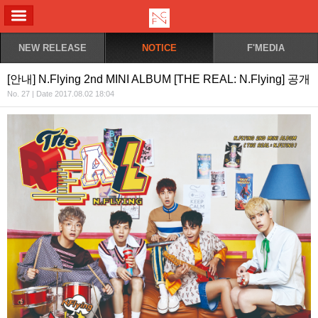
ALL MENU
NEW RELEASE
NOTICE
F'MEDIA
[안내] N.Flying 2nd MINI ALBUM [THE REAL: N.Flying] 공개
No. 27 | Date 2017.08.02 18:04