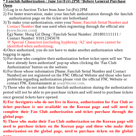
* Fanclub Authorization : June 1st (Fri) 2PM ~Before General Purchase
Open
1) Log in to Auction Ticket from June 1st (Fri) 2PM
2) For faster reservation, make your fanclub authorization through the fanclub
authorization page on the ticket site beforehand
3) To make your authorization, enter your
Name, Fanclub Serial Number and
Contact Number
that was used when registering through the official site
(
www.fncent.com
)
Eg) Name: Hong Gil Dong / Fanclub Serial Number: 201801111111 /
Contact Number: 01012345678
※
Special Characters (including hyphens), ‘A2’ and spaces cannot be
identified when authorizing.
4) Once authorized, you do not have to make another authorization when
logging in again.
5) For those who complete their authorization before ticket open will see ‘You
have already been authorized’ pop-up when clicking the ‘Fan Club
Authorization’ button on the website.
6) For those whose information [Name, Fanclub Serial Number and Contact
Number] are not registered on the FNC Official Website and those who have
problems regarding authorization please visit the official FNC Website or
contact FNC Entertainment at
aoa@fncent.com
.
7) Those who do not make their fanclub authorization during the authorization
period will not be able to pre-purchase tickets and will need to purchase tickets
once general tickets have opened.
8) For foreigners who do not live in Korea, authorization for Fan Club or
ticket purchase is not available on the Korean page and will need to
complete their Fan Club authorization and ticket purchase through the
global page.
9) Those who make their Fan Club authorization on the Korean page will
need to purchase tickets on the Korean page and those who make their
authorization on the global page, need to purchase tickets on the global
page.