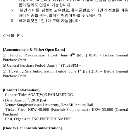
름이 달라도 인증이 가능합니다
.
5.
본인의 이름
,
팬클럽 고유번호
,
휴대폰번호 외 타인의 정보를 이용
하여 인증할 경우
,
법적인 책임이 따를 수 있습니다
.
6.
예매티켓은
1
인
1
매 구매 가능합니다
.
감사합니다
.
[Announcement & Ticket Open Dates]
th
※ Fanclub Pre-purchase Ticket: June 4
(Mon) 8PM ~ Before General
Purchase Open
th
※ General Purchase Period: June 7
(Thu) 8PM ~
st
※ Ticketing Site Authorization Period: June 1
(Fri) 2PM ~ Before General
Purchase Open
[Concert Information]
- Concert Title: AOA T(W)O FAN MEETING
th
- Date: June 30
, 2018 (Sat)
- Venue: Sungkyunkwan University, New Millenium Hall
- Ticket Price: KRW 48,000 (Fanclub Pre-purchase) / KRW 55,000 (General
Purchase)
- Host, Organizer: FNC ENTERTAINMENT
[How to Get Fanclub Authorization]