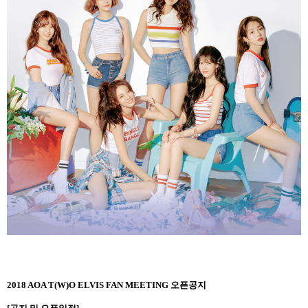
2018 AOA T(W)O ELVIS FAN MEETING
오픈공지