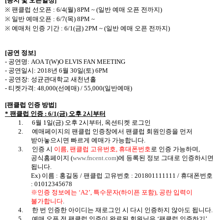
[
공지 및 오픈일정
]
※
팬클럽 선오픈
: 6/4(
월
) 8PM ~ (
일반 예매 오픈 전까지
)
※
일반 예매오픈
: 6/7(
목
) 8PM ~
※
예매처 인증 기간
: 6/1(
금
) 2PM ~ (
일반 예매 오픈 전까지
)
[
공연 정보
]
-
공연명
: AOA T(W)O ELVIS FAN MEETING
-
공연일시
: 2018
년
6
월
30
일
(
토
) 6PM
-
공연장
:
성균관대학교 새천년홀
-
티켓가격
: 48,000(
선예매
) / 55,000(
일반예매
)
[
팬클럽 인증 방법
]
*
팬클럽 인증
: 6/1(
금
)
오후
2
시부터
1.
6
월
1
일
(
금
)
오후
2
시부터
,
옥션티켓 로그인
2.
예매페이지의 팬클럽 인증창에서 팬클럽 회원인증을 먼저
받아놓으시면 빠르게 예매가 가능합니다
.
3.
인증 시
이름
,
팬클럽 고유번호
,
휴대폰번호
로
인증 가능하며
,
공식홈페이지
(
www.fncent.com
)
에 등록된 정보 그대로 인증하시면
됩니다
.
Ex)
이름
:
홍길동
/
팬클럽 고유번호
: 201801111111 /
휴대폰번호
: 01012345678
※인증 정보에는
‘A2’,
특수문자
(
하이픈 포함
),
공란 입력이
불가합니다
.
4.
한 번 인증한 아이디는 재로그인 시 다시 인증하지 않아도 됩니다
.
5.
예매 오픈 전 팬클럽 인증이 완료된 회원님은
‘
팬클럽 인증하기
’