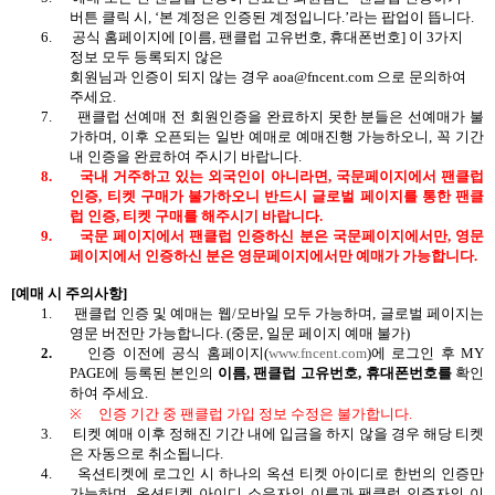
버튼 클릭 시
, ‘
본 계정은 인증된 계정입니다
.’
라는 팝업이 뜹니다
.
6.
공식 홈페이지에
[
이름
,
팬클럽 고유번호
,
휴대폰번호
]
이
3
가지
정보 모두 등록되지 않은
회원님과 인증이 되지 않는 경우
aoa@fncent.com
으로 문의하여
주세요
.
7.
팬클럽 선예매 전 회원인증을 완료하지 못한 분들은 선예매가 불
가하며
,
이후 오픈되는 일반 예매로 예매진행 가능하오니
,
꼭 기간
내 인증을 완료하여 주시기 바랍니다
.
8.
국내 거주하고 있는 외국인이 아니라면
,
국문페이지에서 팬클럽
인증
,
티켓 구매가 불가하오니 반드시 글로벌 페이지를 통한 팬클
럽 인증
,
티켓 구매를 해주시기 바랍니다
.
9.
국문 페이지에서 팬클럽 인증하신 분은 국문페이지에서만
,
영문
페이지에서 인증하신 분은 영문페이지에서만 예매가 가능합니다
.
[
예매 시 주의사항
]
1.
팬클럽 인증 및 예매는 웹
/
모바일 모두 가능하며
,
글로벌 페이지는
영문 버전만 가능합니다
. (
중문
,
일문 페이지 예매 불가
)
2.
인증 이전에 공식 홈페이지
(
www.fncent.com
)
에 로그인 후
MY
PAGE
에 등록된 본인의
이름
,
팬클럽 고유번호
,
휴대폰번호를
확인
하여 주세요
.
※
인증 기간 중 팬클럽 가입 정보 수정은 불가합니다
.
3.
티켓 예매 이후 정해진 기간 내에 입금을 하지 않을 경우 해당 티켓
은 자동으로 취소됩니다
.
4.
옥션티켓에 로그인 시 하나의 옥션 티켓 아이디로 한번의 인증만
가능하며
,
옥션티켓 아이디 소유자의 이름과 팬클럽 인증자의 이