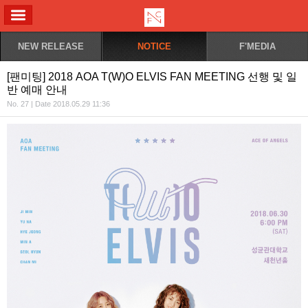
ALL MENU
NEW RELEASE
NOTICE
F'MEDIA
[팬미팅] 2018 AOA T(W)O ELVIS FAN MEETING 선행 및 일
반 예매 안내
No. 27 | Date 2018.05.29 11:36