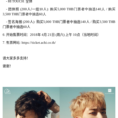
- HI TOUCH:
全体
团体照
人
/
一
组
1
人
购买
门
选
购买
-
(200
0
):
5,000 THB
票
者中抽
140
人
/
门
选
3,500 THB
票
者中抽
60
人
签
报
人
购买
门
选
购买
-
名海
(200
):
5,000 THB
票
者中抽
140
人
/
3,500 THB
门
选
票
者中抽
60
人
开
时间
周
当
时间
6.
始售票
：
2018
年
4
月
21
日
(
六
)
上午
10
点（
地
）
网
7.
售票
站
: https://ticket.achi.co.th/
请
大家多多支持！
谢谢
！