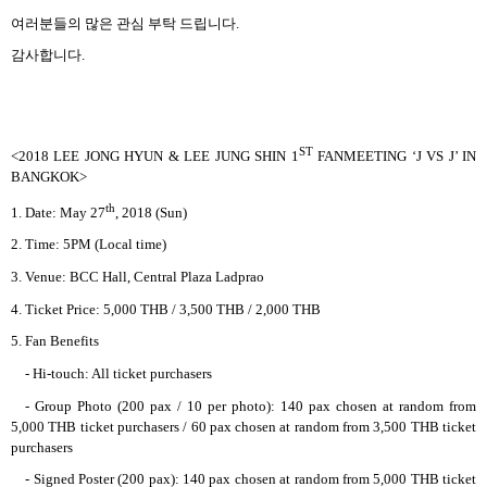
여러분들의 많은 관심 부탁 드립니다
.
감사합니다
.
ST
<2018 LEE JONG HYUN & LEE JUNG SHIN 1
FANMEETING ‘J VS J’ IN
BANGKOK>
th
1. Date: May 27
, 2018 (Sun)
2. Time: 5PM (Local time)
3. Venue: BCC Hall, Central Plaza Ladprao
4. Ticket Price: 5,000 THB / 3,500 THB / 2,000 THB
5. Fan Benefits
- Hi-touch: All ticket purchasers
- Group Photo (200 pax / 10 per photo): 140 pax chosen at random from
5,000 THB ticket purchasers / 60 pax chosen at random from 3,500 THB ticket
purchasers
- Signed Poster (200 pax): 140 pax chosen at random from 5,000 THB ticket