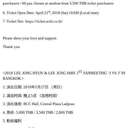
purchasers / 60 pax chosen at random from 3,500 THB ticket purchasers
st
6. Ticket Open Date: April 21
, 2018 (Sat) 10AM (Local time)
7. Ticket Site: https://ticket.achi.co.th/
Please show your love and support.
Thank you.
ST
<
2018 LEE JONG HYUN & LEE JUNG SHIN 1
FANMEETING ‘J VS J’ IN
BANGKOK
>
1.
演出日期
: 2018
年
5
月
27
日 （周日）
时间
晚
当
时间
2.
演出
:
上
5
点
（
地
）
场馆
3.
演出
:
BCC Hall, Central Plaza Ladprao
4.
票价
:
5,000 THB / 3,500 THB / 2,000 THB
粉丝
5.
福利