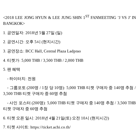
ST
<2018 LEE JONG HYUN & LEE JUNG SHIN 1
FANMEETING ‘J VS J’ IN
BANGKOK>
1.
공연일자
: 2018
년
5
월
27
일
(
일
)
2.
공연시간
:
오후
5
시
(
현지시간
)
3.
공연장소
: BCC Hall, Central Plaza Ladprao
4.
티켓가
: 5,000 THB / 3,500 THB / 2,000 THB
5.
팬 혜택
-
하이터치
:
전원
-
그룹포토
(200
명
/ 1
장 당
10
명
): 5,000 THB
티켓 구매자 중
140
명 추첨
/
3,500 THB
티켓 구매자 중
60
명 추첨
-
사인 포스터
(200
명
): 5,000 THB
티켓 구매자 중
140
명 추첨
/ 3,500 THB
티켓 구매자 중
60
명 추첨
6.
티켓 오픈 일시
: 2018
년
4
월
21
일
(
토
)
오전
10
시
(
현지시간
)
7.
티켓 사이트
: https://ticket.achi.co.th/