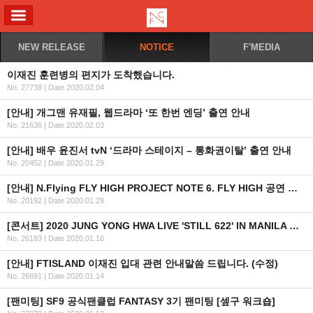
ALL MENU
NEW RELEASE
NOTICE
F'MEDIA
이재진 훈련병의 편지가 도착했습니다.
No. 27738
|
Date 2020.02.04
[안내] 개그맨 유재필, 웹드라마 ‘또 한번 엔딩’ 출연 안내
No. 21636
|
Date 2020.02.03
[안내] 배우 윤진서 tvN ‘드라마 스테이지 – 통화권이탈’ 출연 안내
No. 20452
|
Date 2020.01.29
[안내] N.Flying FLY HIGH PROJECT NOTE 6. FLY HIGH 공연 당일 입장 및 운영 공지
No. 20192
|
Date 2020.01.29
[콘서트] 2020 JUNG YONG HWA LIVE 'STILL 622' IN MANILA 공연 잠정 연기 안내
No. 26183
|
Date 2020.01.16
[안내] FTISLAND 이재진 입대 관련 안내말씀 드립니다. (수정)
No. 26691
|
Date 2020.01.14
[팬미팅] SF9 공식팬클럽 FANTASY 3기 팬미팅 [셒구 워크숍]