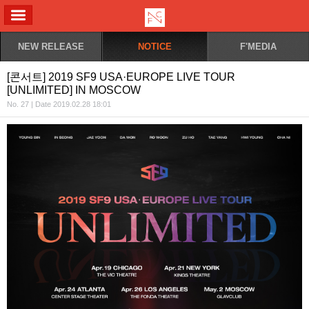
ALL MENU
NEW RELEASE
NOTICE
F'MEDIA
[콘서트] 2019 SF9 USA·EUROPE LIVE TOUR
[UNLIMITED] IN MOSCOW
No. 27 | Date 2019.02.28 18:01