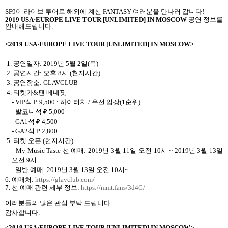
SF9
이 라이브 투어로 해외에 계신
FANTASY
여러분을 만나러 갑니다
!
2019 USA
·
EUROPE LIVE TOUR [UNLIMITED] IN MOSCOW
공연 정보를
안내해드립니다
.
<2019 USA
·
EUROPE LIVE TOUR [UNLIMITED] IN MOSCOW>
1.
공연일자
: 2019
년
5
월
2
일
(
목
)
2.
공연시간
:
오후
8
시
(
현지시간
)
3.
공연장소
: GLAVCLUB
4.
티켓가
&
팬 베네핏
- VIP
석
₽
9,500 :
하이터치
/
우선 입장
(1
순위
)
-
발코니석
₽
5,000
- GA1
석
₽
4,500
- GA2
석
₽
2,800
5.
티켓 오픈
(현지시간)
- My Music Taste
선 예매
: 2019
년
3
월
11
일 오전
10
시
~ 2019
년
3
월
13
일
오전
9
시
-
일반 예매
: 2019
년
3
월
13
일 오전
10
시
~
6.
예매처
:
https://glavclub.com/
7.
선 예매 관련 세부 정보
:
https://mmt.fans/3d4G/
여러분들의 많은 관심 부탁 드립니다
.
감사합니다
.
<2019 USA
·
EUROPE LIVE TOUR [UNLIMITED] IN MOSCOW>