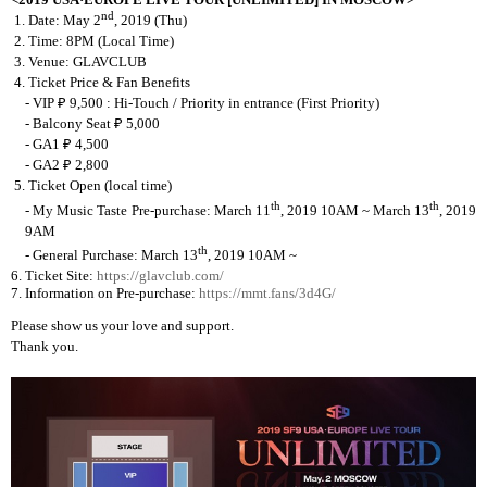
nd
1. Date: May 2
, 2019 (Thu)
2. Time: 8PM (Local Time)
3. Venue: GLAVCLUB
4. Ticket Price & Fan Benefits
- VIP
₽
9,500 : Hi-Touch / Priority in entrance (First Priority)
- Balcony Seat
₽
5,000
- GA1
₽
4,500
- GA2
₽
2,800
5. Ticket Open
(local time)
th
th
- My Music Taste Pre-purchase: March 11
, 2019 10AM ~ March 13
, 2019
9AM
th
- General Purchase: March 13
, 2019 10AM ~
6. Ticket Site:
https://glavclub.com/
7. Information on Pre-purchase:
https://mmt.fans/3d4G/
Please show us your love and support.
Thank you.