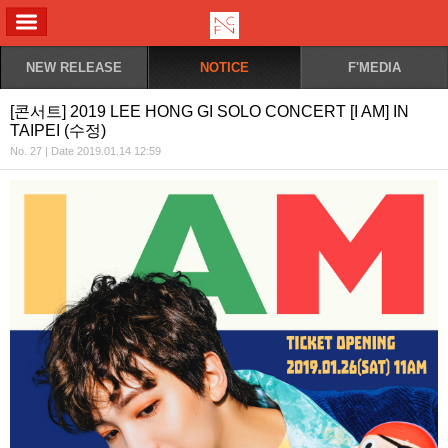
ALL MENU
NEW RELEASE
NOTICE
F'MEDIA
[콘서트] 2019 LEE HONG GI SOLO CONCERT [I AM] IN
TAIPEI (수정)
No. 27 | Date 2019.01.14 12:59