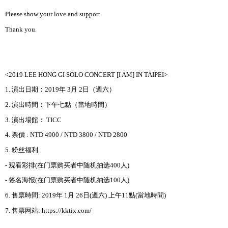
Please show your love and support.
Thank you.
<2019 LEE HONG GI SOLO CONCERT [I AM] IN TAIPEI>
1.
演出日期：
2019
年
3
月
2
日（週六）
2.
演出時間：下午七點（當地時間）
3.
演出場館：
TICC
4.
票價
:
NTD 4900 / NTD 3800 / NTD 2800
5.
粉
丝
福利
-
观
看彩排
(
在
门
票
购买
者中
随
机抽
选
400
人
)
-
签
名海
报
(
在
门
票
购买
者中
随
机抽
选
100
人
)
6.
售票時間
: 2019
年
1
月
26
日
(
週六
)
上午
11
點
(
當地時間
)
7.
售票
网
站
: https://kktix.com/