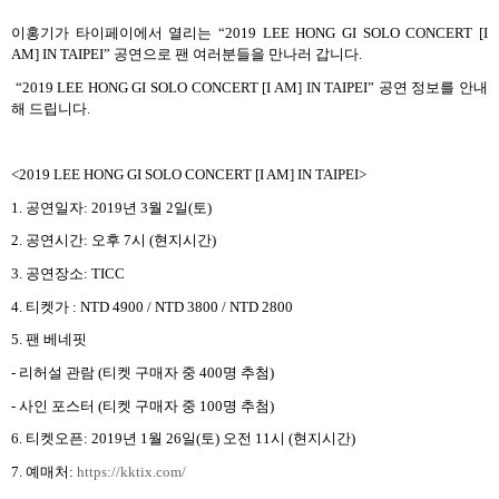
이홍기가 타이페이에서 열리는
“2019 LEE HONG GI SOLO CONCERT [I
AM] IN TAIPEI”
공연으로 팬 여러분들을 만나러 갑니다
.
“2019 LEE HONG GI SOLO CONCERT [I AM] IN TAIPEI”
공연 정보를 안내
해 드립니다
.
<2019 LEE HONG GI SOLO CONCERT [I AM] IN TAIPEI>
1.
공연일자
: 2019
년
3
월
2
일
(
토
)
2.
공연시간
:
오후
7
시
(
현지시간
)
3.
공연장소
: TICC
4.
티켓가
:
NTD 4900 / NTD 3800 / NTD 2800
5.
팬 베네핏
-
리허설 관람
(
티켓 구매자 중
400
명 추첨
)
-
사인 포스터
(
티켓 구매자 중
100
명 추첨
)
6.
티켓오픈
: 2019
년
1
월
26
일
(
토
)
오전
11
시
(
현지시간
)
7.
예매처
:
https://kktix.com/