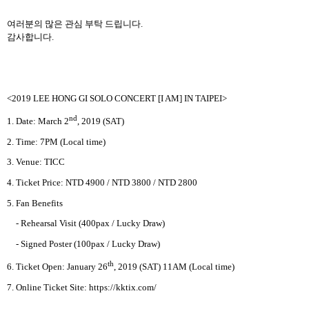
여러분의 많은 관심 부탁 드립니다
.
감사합니다
.
<2019 LEE HONG GI SOLO CONCERT [I AM] IN TAIPEI>
nd
1. Date: March 2
, 2019 (SAT)
2. Time: 7PM (Local time)
3. Venue: TICC
4. Ticket Price:
NTD 4900 / NTD 3800 / NTD 2800
5. Fan Benefits
- Rehearsal Visit (400pax / Lucky Draw)
- Signed Poster (100pax / Lucky Draw)
th
6. Ticket Open: January 26
, 2019 (SAT) 11AM (Local time)
7. Online Ticket Site: https://kktix.com/