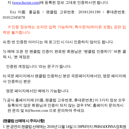
지
(
www.fncent.com
)
에 등록된 정보 그대로 인증하시면 됩니다
.
Ex)
이름
:
홍길동
/
팬클럽 고유번호
: 20181201190 /
휴대폰번호
:
01012345678
※인증 정보에는 숫자만 입력 가능하며
,
특수문자
(
하이픈 포함
),
공란 입
력은 불가합니다
.
4)
한 번 인증한 아이디는 재 로그인 시 다시 인증하지 않아도 됩니다
.
5)
예매 오픈 전 팬클럽 인증이 완료된 회원님은
‘
팬클럽 인증하기
’
버튼 클
릭 시
, ‘
본 계정은
인증된 계정입니다
.’
라는 문구가 뜹니다
.
6)
국문 페이지에서 팬클럽 인증하신 분은 국문페이지에서만
,
영문 페이지에
서 인증하신 분은
영문 페이지에서만 예매가 가능합니다
.
7)
공식 홈페이지에
[
이름
,
팬클럽 고유번호
,
휴대폰번호
]
이
3
가지 정보 모두
등록되지 않은 회원님과 인증이 되지 않는 경우
FNC
홈페이지 문의게시
판 문의 및
ft@fncent.com
으로 문의하여 주세요
.
[
팬클럽 선예매 시 주의사항
]
1.
본 공연의 팬클럽 선예매는
2018
년
12
월
14
일
11:59PM
까지
PRIMADONNA
정회원