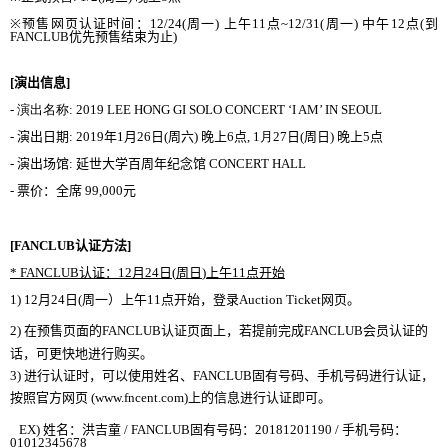
※
预
售
网页认证时间
：
12/24(
周一
)
上午
11
点
~12/31(
周一
)
中午
12
点
(
到
FANCLUB
优
先
预
售
结
束
为
止
)
[
演出信息
]
-
演出名
称
:
2019 LEE HONG GI SOLO CONCERT ‘I AM’ IN SEOUL
-
演出日期
: 2019
年
1
月
26
日
(
周六
)
晚
上
6
点
, 1
月
27
日
(
周日
)
晚
上
5
点
-
演出
场馆
:
延世大
学
百周年
纪
念
馆
CONCERT HALL
-
票价：全席
99,000
元
[FANCLUB
认证
方法
]
* FANCLUB
认证
：
12
月
24
日
(
周日
)
上午
11
点
开
始
1)
12
月
24
日
(
周一）上午
11
点
开
始
，登
录
Auction Ticket
网页
。
2)
在
预
售
页
面
的
FANCLUB
认证页
面上，若提前完成
FANCLUB
会员认证
的
话
，可更快地
进
行
购买
。
3)
进
行
认证时
，
可以使用姓名、
FANCLUB
固有
号码
、手
机
号码进
行
认证
，
按照官方
网页
(www.fncent.com)
上的信息
进
行
认证
即可。
EX)
姓名：洪吉童
/ FANCLUB
固有
号码
：
20181201190 /
手机
号码
：
01012345678