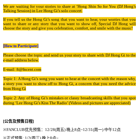
We are waiting for your stories to share at ‘Hong Shin So for You (DJ Hong’s
Talking Session) in Lee Hong Gi’s solo concert.
If you tell us the Hong Gi’s song that you want to hear, your worries that you
want to share or any story that you want to show off, Special DJ Hong will
choose the story and give you celebration, comfort, and smile with the music!
[How to Participate]
Please choose the topic and send us your story to share with DJ Hong Gi to the
e-mail address below.
E-mail: ft@fncent.com
Topic 1: A Hong Gi’s song you want to hear at the concert with the reason why,
a story you want to show off to Hong Gi, a concern that you need the advice
from Hong Gi
Topic 2: Any of Hong Gi’s mistakes or classy broadcasting skills that you spot
during ‘Lee Hong Gi’s Kiss The Radio’ (Videos and pictures are appreciated)
[
公告及
预
售日程
]
※
FANCLUB
优
先
预
售
：
12/28(
周五
)
晚
上
8
点
~12/31(
周一
)
中午
12
点
※
正式
预
售
: 1/2(
周三
)
晚
上
8
点
~