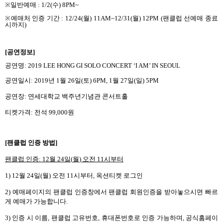
※
일반예매
: 1/2(
수
) 8PM~
※
예매처 인증 기간
: 12/24(
월
) 11AM~12/31(
월
) 12PM (
팬클럽 선예매 종료
시까지
)
[
공연정보
]
공연명
: 2019 LEE HONG GI SOLO CONCERT ‘I AM’ IN SEOUL
공연일시
: 2019
년
1
월
26
일
(
토
) 6PM, 1
월
27
일
(
일
) 5PM
공연장
:
연세대학교 백주년기념관 콘서트홀
티켓가격
:
전석
99,000
원
[
팬클럽 인증 방법
]
팬클럽 인증
: 12
월
24
일
(
월
)
오전
11
시부터
1) 12
월
24
일
(
월
)
오전
11
시부터
,
옥션티켓 로그인
2)
예매페이지의 팬클럽 인증창에서 팬클럽 회원인증을 받아놓으시면 빠르
게 예매가 가능합니다
.
3)
인증 시 이름
,
팬클럽 고유번호
,
휴대폰번호
로 인증 가능하며
,
공식홈페이