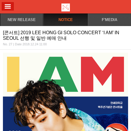
ALL MENU
NEW RELEASE
NOTICE
F'MEDIA
[콘서트] 2019 LEE HONG GI SOLO CONCERT ‘I AM’ IN
SEOUL 선행 및 일반 예매 안내
No. 27 | Date 2018.12.24 11:00