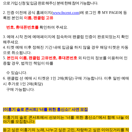
으로 가입 신청 및 입금 완료 해주신 분에 한해 참여 가능합니다
.
2.
인증 이전에 공식 홈페이지
(
www.fncent.com
)
에 로그인 후
MY PAGE
에 등
록된 본인의
이름
,
팬클럽 고유
번호
,
휴대폰번호를
확인하여 주세요
.
3.
예매 시작 전에 예매페이지에 접속하여 팬클럽 인증이 완료되었는지 확인
해주세요
.
4.
티켓 예매 이후 정해진 기간 내에 입금을 하지 않을 경우 해당 티켓은 자동
으로 취소됩니다
.
5.
본인의 이름
,
팬클럽 고유번호
,
휴대폰번호
외 타인의 정보를 이용하여 인
증할 경우
,
법적인 책임이 따를
수 있습니다
.
6.
팬클럽 선 예매 시 티켓은
1
인
2
매
(
회당
)
구매 가능합니다
.
이후 일반 예매
시 추가로
1
인
2
매
(
회당
)
구매 가능합니다
.
[
이홍기 솔로 콘서트
] ‘
너를 위한 홍신소
!’
사연 모집
이홍기의 솔로 콘서트에서 선보이는
‘
너를 위한 홍신소
!’
에서 함께 나눌 이
야기를 모집합니다
.
듣고 싶은 이홍기의 노래
,
나누고 싶은 고민
,
자랑하고 싶은 이야깃거리를 적