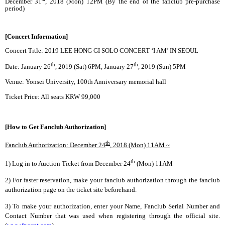
December 31
, 2018 (Mon) 12PM (By the end of the fanclub pre-purchase
period)
[Concert Information]
Concert Title: 2019 LEE HONG GI SOLO CONCERT ‘I AM’ IN SEOUL
th
th
Date: January 26
, 2019 (Sat) 6PM, January 27
, 2019 (Sun) 5PM
Venue: Yonsei University, 100th Anniversary memorial hall
Ticket Price: All seats KRW 99,000
[How to Get Fanclub Authorization]
th
Fanclub Authorization: December 24
, 2018 (Mon) 11AM ~
th
1) Log in to Auction Ticket from December 24
(Mon) 11AM
2)
For faster reservation, make your fanclub authorization through the fanclub
authorization page on the ticket site beforehand.
3)
To make your authorization, enter your Name, Fanclub Serial Number and
Contact Number that was used when registering through the official site.