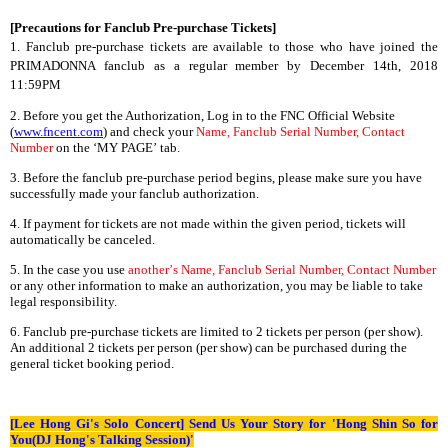
[Precautions for Fanclub Pre-purchase Tickets]
1. Fanclub pre-purchase tickets are available to those who have joined the
PRIMADONNA fanclub as a regular member by December 14th, 2018
11:59PM
2. Before you get the Authorization, Log in to the FNC Official Website
(
www.fncent.com
)
and check your
Name, Fanclub Serial Number, Contact
Number
on the
‘
MY PAGE
’
tab.
3. Before the fanclub pre-purchase period begins, please make sure you have
successfully made your fanclub authorization.
4. If payment for tickets are not made within the given period, tickets will
automatically be canceled.
5. In the case you use
another
’
s Name, Fanclub Serial Number, Contact Number
or any other information to make an authorization, you may be liable to take
legal responsibility.
6.
Fanclub pre-purchase tickets are limited to 2 tickets per person (per show).
An additional 2 tickets per person (per show) can be purchased during the
general ticket booking period.
[Lee Hong Gi's Solo Concert] Send Us Your Story for 'Hong Shin So for
You(DJ Hong's Talking Session)'