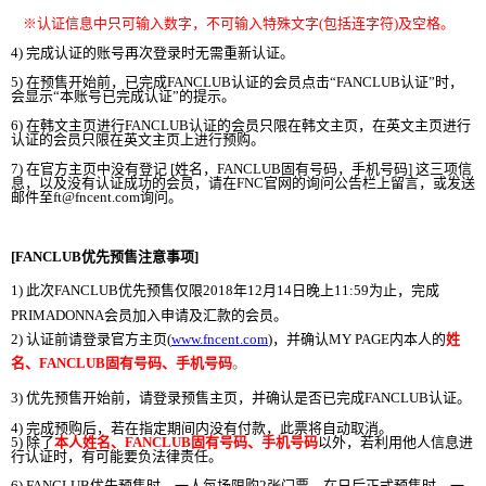
※
认证
信息中只可
输
入
数
字
，不可
输
入特殊文字
(
包括
连
字符
)
及空格。
4)
完成
认证
的
账号
再次登
录时
无需重新
认证
。
5)
在
预
售
开
始前，
已完成
FANCLUB
认证
的
会员
点
击
“
FANCLUB
认证
”
时
，
会显
示
“
本
账号
已完成
认证
”
的提示。
6)
在
韩
文主
页进
行
FANCLUB
认证
的
会员
只限在
韩
文主
页
，在英文主
页进
行
认证
的
会员
只限
在英文主
页
上
进
行
预购
。
7)
在官方主
页
中
没
有登
记
[
姓名，
FANCLUB
固有
号码
，手机
号码
]
这
三
项
信
息，以及
没
有
认证
成功的
会员
，
请
在
FNC
官
网
的
询问
公告
栏
上留言，或
发
送
邮
件至
ft@fncent.com
询问
。
[FANCLUB
优
先
预
售注意事
项
]
1)
此次
FANCLUB
优
先
预
售
仅
限
2018
年
12
月
14
日
晚
上
11:59
为
止，
完成
PRIMADONNA
会员
加入申
请
及
汇
款的
会员
。
2)
认证
前
请
登
录
官方主
页
(
www.fncent.com
)
，
并
确
认
MY PAGE
内
本人的
姓
名、
FANCLUB
固有
号码
、手机
号码
。
3)
优
先
预
售
开
始前，
请
登
录预
售
主
页
，
并
确
认
是否已完成
FANCLUB
认证
。
4)
完成
预购
后，
若在指定期
间内没
有付款，此票
将
自
动
取消。
5)
除了
本人姓名、
FANCLUB
固有
号码
、手机
号码
以外，若利用他人信息
进
行
认证时
，有可能要
负
法律
责
任。
6) FANCLUB
优
先
预
售
时
，一人每
场
限
购
2
张门
票。
在日后
正式
预
售
时
，一