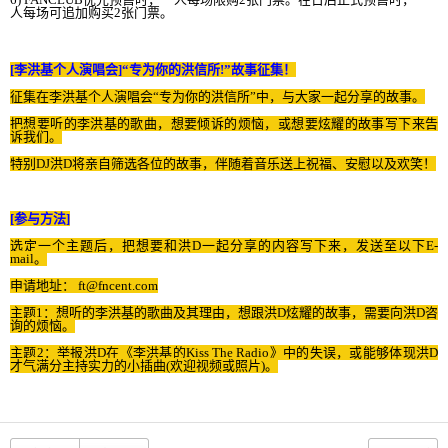
人每
场
可追加
购买
2
张门
票
。
[
李洪基
个
人演唱
会
]
“
专为你
的洪信所
!
”故事征集！
征集在李洪基
个
人演唱
会
“
专为你
的
洪信所”中，
与
大家一起分享的故事。
把想要听的李洪基的歌曲，想要
倾诉
的
烦恼
，或想要炫耀的故事
写
下
来
告
诉
我
们
。
特
别
DJ
洪
D
将亲
自
筛选
各位的故事，伴
随
着音
乐
送上祝福、安慰以及
欢
笑！
[
参与
方法
]
选
定一
个
主
题
后，把想要和洪
D
一起分享的
内
容
写
下
来
，
发
送至以下
E-
mail
。
申
请
地址
：
ft@fncent.com
主
题
1
：想听的李洪基的歌曲及其理由，想跟洪
D
炫耀的故事，需要向洪
D
咨
询
的
烦恼
。
主
题
2
：
举报
洪
D
在《李洪基的
Kiss The Radio
》中的失
误
，或能
够
体
现
洪
D
才
气满
分主持
实
力的小
插
曲
(
欢
迎
视频
或照片
)
。