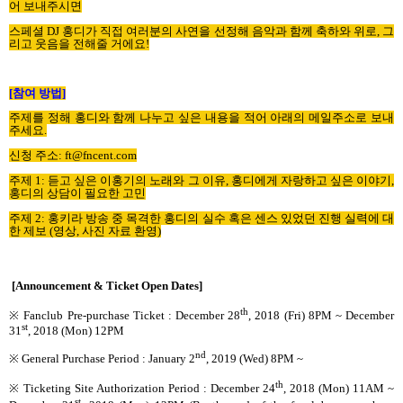
어 보내주시면
스페셜
DJ
홍디가 직접 여러분의 사연을 선정해 음악과 함께 축하와 위로
,
그
리고 웃음을 전해줄 거에요
!
[
참여 방법
]
주제를 정해 홍디와 함께 나누고 싶은 내용을 적어 아래의 메일주소로 보내
주세요
.
신청 주소
: ft@fncent.com
주제
1:
듣고 싶은 이홍기의 노래와 그 이유
,
홍디에게 자랑하고 싶은 이야기
,
홍디의 상담이 필요한 고민
주제
2:
홍키라 방송 중 목격한 홍디의 실수 혹은 센스 있었던 진행 실력에 대
한 제보
(
영상
,
사진 자료 환영
)
[Announcement & Ticket Open Dates]
th
※ Fanclub Pre-purchase Ticket
: December 28
, 2018 (Fri) 8PM ~ December
st
31
, 2018 (Mon) 12PM
nd
※ General Purchase Period : January 2
, 2019 (Wed)
8PM ~
th
※ Ticketing Site Authorization Period : December 24
, 2018 (Mon) 11AM ~
st