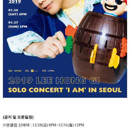
[
공지 및 오픈일정
]
※
팬클럽 선예매
: 12/28(
금
) 8PM~12/31(
월
) 12PM