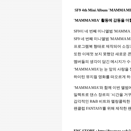
SF9 4th Mini Album 'MAMMA MIA!
'MAMMA MIA'
활동에 감동을 더
SF9
이 네 번째 미니앨범
'MAMMA M
SF9
네 번째 미니앨범
'MAMMA MI
프로그램북 형태로 제작되어 소장
또한 이제껏 보지 못했던 새로운 
멤버들의 생각이 담긴 메시지가 
‘
MAMMA MIA
’는 눈 앞의 사랑
하이틴 뮤지컬 영화를 떠오르게 하
‘
MAMMA MIA
’와 함께 이번 앨범
일렉트로 댄스 장르의 ‘시간을 거꾸
감각적인
R&B
비트와 멜랑콜릭한 
팬클럽
FANTASY
를 위해 제작한 팬
FNC STORE :
http://fncstore.cafe