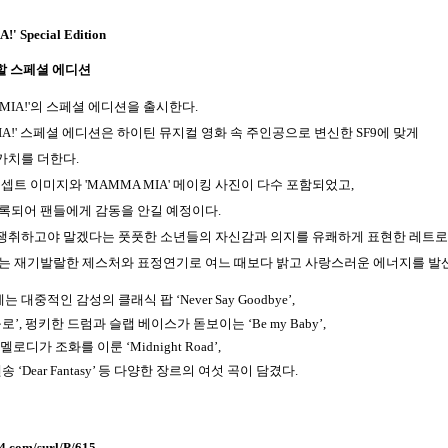
' Special Edition
할 스페셜 에디션
IA!'
의 스페셜 에디션을 출시한다
.
A!'
스페셜 에디션은 하이틴 뮤지컬 영화 속 주인공으로 변신한
SF9
에 맞게
가치를 더한다
.
콘셉트 이미지와
'MAMMA MIA'
메이킹 사진이 다수 포함되었고
,
수록되어 팬들에게 감동을 안길 예정이다
.
을 쟁취하고야 말겠다는 풋풋한 소년들의 자신감과 의지를 유쾌하게 표현한 레트
는 재기발랄한 제스처와 표정연기로 여느 때보다 밝고 사랑스러운 에너지를 발
에는 대중적인 감성의 클래식 팝 ‘
Never Say Goodbye
’
,
로’
,
펑키한 드럼과 슬랩 베이스가 돋보이는 ‘
Be my Baby
’
,
멜로디가 조화를 이룬 ‘
Midnight Road
’
,
송 ‘
Dear Fantasy
’ 등 다양한 장르의 여섯 곡이 담겼다
.
24.com/surl/P/615