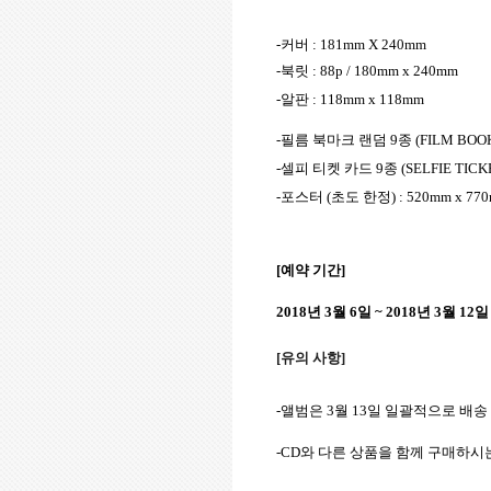
-
커버
: 181mm X 240mm
-
북릿
: 88p / 180mm x 240mm
-
알판
: 118mm x 118mm
-
필름 북마크 랜덤
9
종
(FILM BOO
-
셀피 티켓 카드
9
종
(SELFIE TICK
-
포스터
(
초도 한정
) : 520mm x 77
[
예약 기간
]
2018
년
3
월
6
일
~ 2018
년
3
월
12
일
[유의 사항
]
-
앨범은
3
월
13
일 일괄적으로 배송
-CD
와 다른 상품을 함께 구매하시