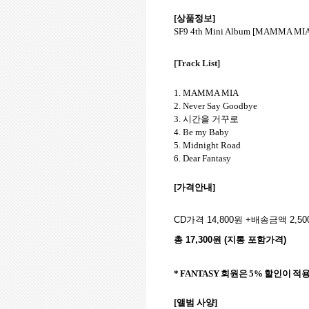
[상품정보
]
SF9 4th Mini Album [MAMMA MIA!]
[Track List]
1. MAMMA MIA
2. Never Say Goodbye
3.
시간을 거꾸로
4. Be my Baby
5. Midnight Road
6. Dear Fantasy
[
가격안내
]
CD
가격
14,800
원
+
배송금액
2,50
총
17,300
원
(
지통 포함가격
)
* FANTASY
회원은
5%
할인이 적
[
앨범 사양
]