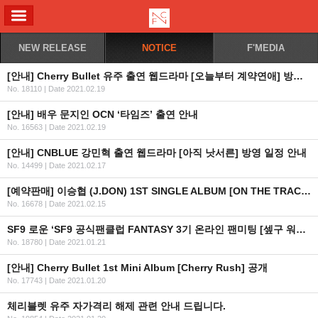
ALL MENU
NEW RELEASE
NOTICE
F'MEDIA
[안내] Cherry Bullet 유주 출연 웹드라마 [오늘부터 계약연애] 방영 일정 안내
No. 18110
|
Date 2021.02.19
[안내] 배우 문지인 OCN ‘타임즈’ 출연 안내
No. 16563
|
Date 2021.02.19
[안내] CNBLUE 강민혁 출연 웹드라마 [아직 낫서른] 방영 일정 안내
No. 14499
|
Date 2021.02.17
[예약판매] 이승협 (J.DON) 1ST SINGLE ALBUM [ON THE TRACK] 예약 판매 안내
No. 16678
|
Date 2021.02.15
SF9 로운 ‘SF9 공식팬클럽 FANTASY 3기 온라인 팬미팅 [셒구 워크숍]’ 관련 안내
No. 18780
|
Date 2021.01.21
[안내] Cherry Bullet 1st Mini Album [Cherry Rush] 공개
No. 17743
|
Date 2021.01.20
체리블렛 유주 자가격리 해제 관련 안내 드립니다.