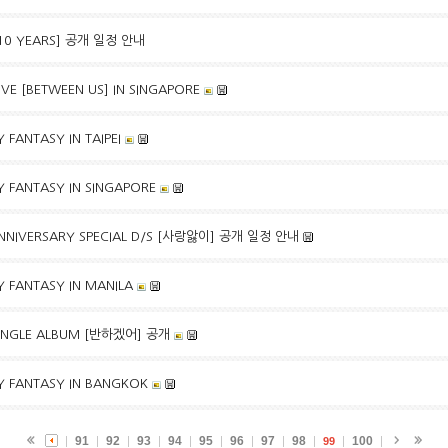
 10 YEARS] 공개 일정 안내
VE [BETWEEN US] IN SINGAPORE
 FANTASY IN TAIPEI
Y FANTASY IN SINGAPORE
ANNIVERSARY SPECIAL D/S [사랑앓이] 공개 일정 안내
Y FANTASY IN MANILA
 SINGLE ALBUM [반하겠어] 공개
Y FANTASY IN BANGKOK
91
92
93
94
95
96
97
98
100
99