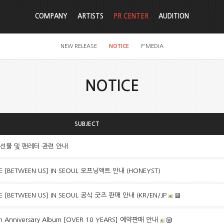
COMPANY
ARTISTS
PR CENTER
AUDITION
NEW RELEASE
NOTICE
F'MEDIA
NOTICE
SUBJECT
 선물 및 팬레터 관련 안내
VE [BETWEEN US] IN SEOUL 오프닝액트 안내 (HONEYST)
VE [BETWEEN US] IN SEOUL 공식 굿즈 판매 안내 (KR/EN/JP
h Anniversary Album [OVER 10 YEARS] 예약판매 안내