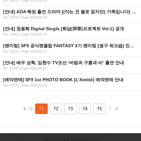
No. 19171
|
Date 2020.05.26
[안내] AOA 혜정 출연 드라마 [(아는 건 별로 없지만) 가족입니다] 방영 일정 안내
No. 19760
|
Date 2020.05.25
[안내] 정용화 Digital Single [화답(和答)프로젝트 Vol.1] 공개
No. 13911
|
Date 2020.05.19
[팬미팅] SF9 공식팬클럽 FANTASY 3기 팬미팅 [셒구 워크숍] 진행 사항 관련 안내
No. 25232
|
Date 2020.05.13
[안내] 배우 성혁, 임현수 TV조선 ‘바람과 구름과 비’ 출연 안내
No. 21105
|
Date 2020.05.12
[예약판매] SF9 1st PHOTO BOOK [L’Amitié] 예약판매 안내
No. 22031
|
Date 2020.04.20
71
72
73
74
75