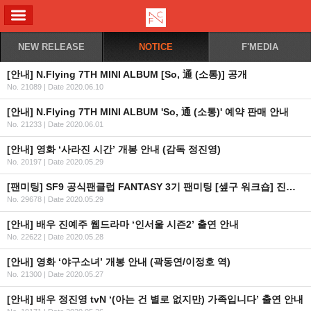
ALL MENU
NEW RELEASE
NOTICE
F'MEDIA
[안내] N.Flying 7TH MINI ALBUM [So, 通 (소통)] 공개
No. 21089
|
Date 2020.06.10
[안내] N.Flying 7TH MINI ALBUM 'So, 通 (소통)' 예약 판매 안내
No. 21233
|
Date 2020.06.01
[안내] 영화 ‘사라진 시간’ 개봉 안내 (감독 정진영)
No. 20197
|
Date 2020.05.29
[팬미팅] SF9 공식팬클럽 FANTASY 3기 팬미팅 [셒구 워크숍] 진행 사항 관련 2차 안내
No. 29678
|
Date 2020.05.29
[안내] 배우 진예주 웹드라마 ‘인서울 시즌2’ 출연 안내
No. 22622
|
Date 2020.05.28
[안내] 영화 ‘야구소녀’ 개봉 안내 (곽동연/이정호 역)
No. 21300
|
Date 2020.05.27
[안내] 배우 정진영 tvN ‘(아는 건 별로 없지만) 가족입니다’ 출연 안내