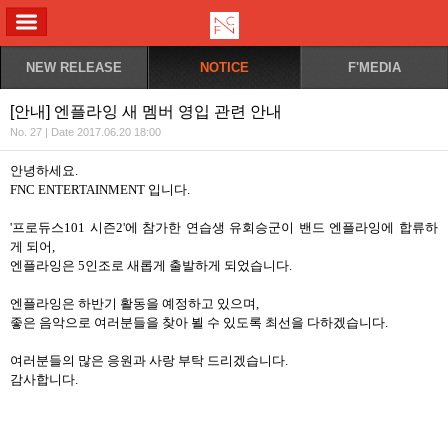
ALL MENU
NEW RELEASE
NOTICE
F'MEDIA
[안내] 엔플라잉 새 멤버 영입 관련 안내
No. 27 | Date 2017.06.20 18:00
안녕하세요
.
FNC ENTERTAINMENT
입니다
.
'
프로듀스
101
시즌
2'
에 참가한 연습생 유회승군이 밴드 엔플라잉에 합류하
게 되어
,
엔플라잉은
5
인조로 새롭게 출발하게 되었습니다
.
엔플라잉은 하반기 활동을 예정하고 있으며
,
좋은 음악으로 여러분들을 찾아 뵐 수 있도록 최선을 다하겠습니다
.
여러분들의 많은 응원과 사랑 부탁 드리겠습니다
.
감사합니다
.