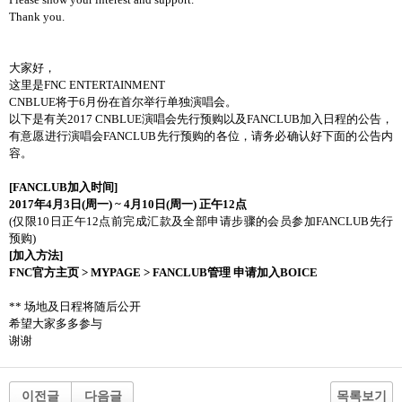
Thank you.
大家好，
这里是
FNC ENTERTAINMENT
CNBLUE
将于
6
月份在首尔举行单独演唱会。
以下是有关
2017 CNBLUE
演唱会先行预购以及
FANCLUB
加入日程的公告，
有意愿进行演唱会
FANCLUB
先行预购的各位，请务必确认好下面的公告内
容。
[FANCLUB
加入
时间
]
2017
年
4
月
3
日
(
周一
) ~ 4
月
10
日
(
周一
)
正午
12
点
(
仅限
10
日正午
12
点前完成汇款及全部申请步骤的会员参加
FANCLUB
先行
预购
)
[
加入方法
]
FNC
官方主
页
> MYPAGE > FANCLUB
管理 申
请
加入
BOICE
**
场地及日程将随后公开
希望大家多多参与
谢谢
이전글
다음글
목록보기