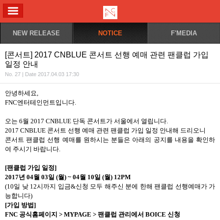
ALL MENU
NEW RELEASE
NOTICE
F'MEDIA
[콘서트] 2017 CNBLUE 콘서트 선행 예매 관련 팬클럽 가입
일정 안내
No. 27 | Date 2017.04.03 17:30
안녕하세요
,
FNC
엔터테인먼트입니다
.
오는
6
월
2017 CNBLUE
단독 콘서트가 서울에서 열립니다
.
2017 CNBLUE 콘서트
선행 예매 관련 팬클럽 가입 일정 안내해 드리오니
콘서트 팬클럽 선행 예매를 원하시는 분들은 아래의 공지를 내용을 확인하
여 주시기 바랍니다
.
[
팬클럽 가입 일정
]
2017
년
04
월
03
일
(
월
) ~ 04
월
10
일
(
월
) 12PM
(10
일 낮
12
시까지 입금
&
신청 모두 해주신 분에 한해 팬클럽 선행예매가 가
능합니다
)
[
가입 방법
]
FNC
공식홈페이지
> MYPAGE >
팬클럽 관리에서
BOICE
신청