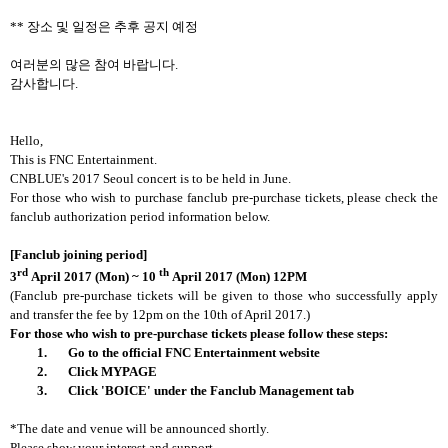
**
장소 및 일정은 추후 공지 예정
여러분의 많은 참여 바랍니다
.
감사합니다
.
Hello,
This is FNC Entertainment.
CNBLUE's 2017 Seoul concert is to be held in June.
For those who wish to purchase fanclub pre-purchase tickets, please check the
fanclub authorization period information below.
[Fanclub joining period]
rd
th
3
April 2017 (Mon) ~ 10
April 2017 (Mon) 12PM
(Fanclub pre-purchase tickets will be given to those who successfully apply
and transfer the fee by 12pm on the 10th of April 2017.)
For those who wish to pre-purchase tickets please follow these steps:
1.
Go to the official FNC Entertainment website
2.
Click MYPAGE
3.
Click 'BOICE' under the Fanclub Management tab
*The date and venue will be announced shortly.
Please show your interest and support.