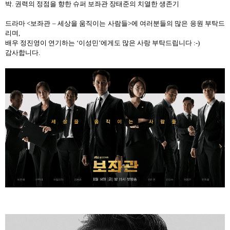
박
.
권력의 정점을 향한 슈퍼 보좌관 장태준의 치열한 생존기
드라마
<
보좌관
–
세상을 움직이는 사람들
>
에 여러분들의 많은 응원 부탁드
리며
,
배우 정진영이 연기하는
‘
이성민
’
에게도 많은 사랑 부탁드립니다
:-)
감사합니다
.