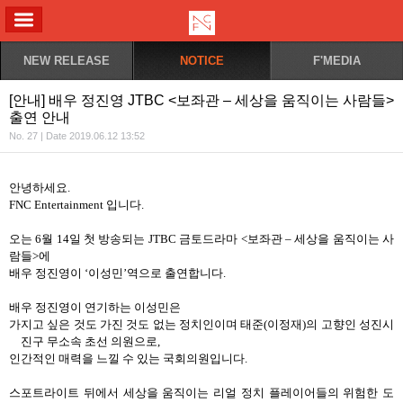
ALL MENU
NEW RELEASE
NOTICE
F'MEDIA
[안내] 배우 정진영 JTBC <보좌관 – 세상을 움직이는 사람들>
출연 안내
No. 27 | Date 2019.06.12 13:52
안녕하세요
.
FNC Entertainment
입니다
.
오는
6
월
14
일 첫 방송되는
JTBC
금토드라마
<
보좌관
–
세상을 움직이는 사
람들
>
에
배우 정진영이
‘
이성민
’
역으로 출연합니다
.
배우 정진영이 연기하는 이성민은
가지고 싶은 것도 가진 것도 없는 정치인이며 태준(이정재)의 고향인 성진시
진구 무소속 초선 의원으로
,
인간적인 매력을 느낄 수 있는 국회의원입니다
.
스포트라이트 뒤에서 세상을 움직이는 리얼 정치 플레이어들의 위험한 도