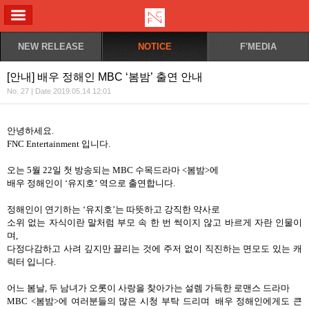
ALL MENU
NEW RELEASE
NOTICE
F'MEDIA
[안내] 배우 정해인 MBC ‘봄밤’ 출연 안내
No. 27 | Date 2019.05.14 12:01
안녕하세요
.
FNC Entertainment
입니다
.
오는
5
월
22
일 첫 방송되는
MBC
수목드라마
<
봄밤
>
에
배우 정해인이
‘
유지호
’
역으로 출연합니다
.
정해인이 연기하는
‘
유지호
’
는 따뜻하고 강직한 약사로
소위 없는 자식이란 말처럼 부모 속 한 번 썩이지 않고 바르게 자란 인물이
며
,
다정다감하고 사려 깊지만 끌리는 것에 주저 없이 직진하는 면모도 있는 캐
릭터 입니다
.
어느 봄날
,
두 남녀가 오롯이 사랑을 찾아가는 설렘 가득한 로맨스 드라마
MBC <
봄밤
>
에 여러분들의 많은 시청 부탁 드리며 배우 정해인에게도 큰