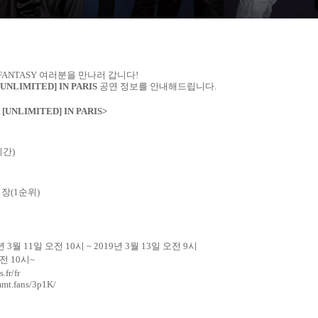
FANTASY
여러분을 만나러 갑니다
!
UNLIMITED] IN PARIS
공연 정보를 안내해드립니다
.
[UNLIMITED] IN PARIS>
시간
)
입장
(1
순위
)
년
3
월
11
일 오전
10
시
~ 2019
년
3
월
13
일 오전
9
시
오전
10
시
~
.fr/fr
mmt.fans/3p1K/