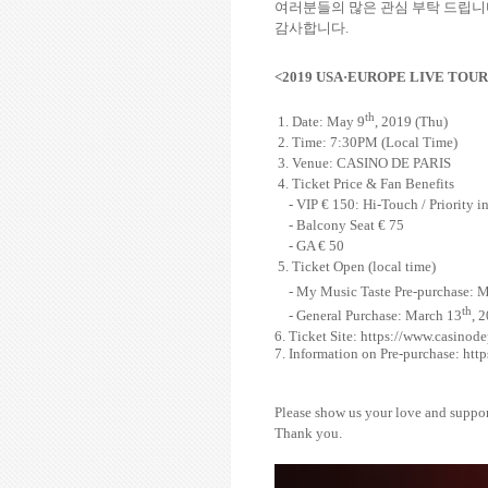
여러분들의 많은 관심 부탁 드립
감사합니다
.
<2019 USA
·
EUROPE LIVE TOUR 
th
1. Date: May 9
, 2019 (Thu)
2. Time: 7:30PM (Local Time)
3. Venue: CASINO DE PARIS
4. Ticket Price & Fan Benefits
- VIP
€ 150
: Hi-Touch / Priority in
- Balcony Seat
€ 75
- GA
€ 50
5. Ticket Open
(local time)
- My Music Taste Pre-purchase: 
th
- General Purchase: March 13
, 
6. Ticket Site:
https://www.casinodep
7. Information on Pre-purchase:
http
Please show us your love and suppor
Thank you.