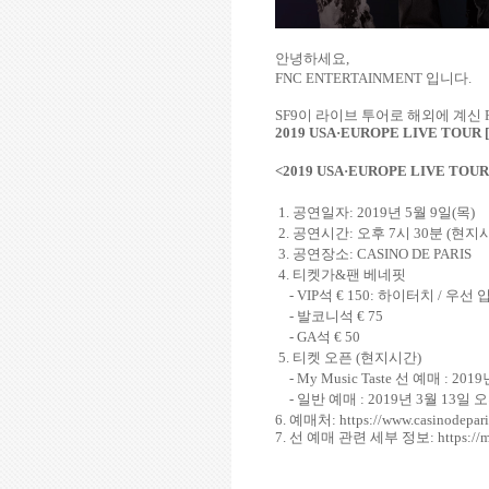
안녕하세요
,
FNC ENTERTAINMENT
입니다
.
SF9
이 라이브 투어로 해외에 계신
2019 USA
·
EUROPE LIVE TOUR [
<2019 USA
·
EUROPE LIVE TOUR 
1.
공연일자
: 2019
년
5
월
9
일
(
목
)
2.
공연시간
:
오후
7
시
30
분
(
현지
3.
공연장소
: CASINO DE PARIS
4.
티켓가
&
팬 베네핏
- VIP
석
€ 150
:
하이터치
/
우선 
-
발코니석
€ 75
- GA
석
€ 50
5.
티켓 오픈
(현지시간)
- My Music Taste
선 예매
: 2019
-
일반 예매
: 2019
년
3
월
13
일 
6.
예매처
:
https://www.casinodeparis
7.
선 예매 관련 세부 정보
:
https://