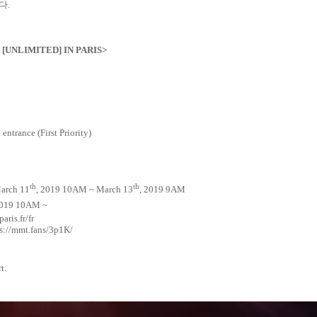
니다
.
[UNLIMITED] IN PARIS>
 entrance (First Priority)
th
th
March 11
, 2019 10AM ~ March 13
, 2019 9AM
2019 10AM ~
aris.fr/fr
s://mmt.fans/3p1K/
t.