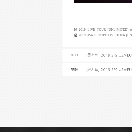
2019_LIVE_TOUR_[UNLIMITED].jp
2019 USA·EUROPE LIVE TOUR [UNL
[콘서트] 2019 SF9 USA·EU
NEXT
[콘서트] 2019 SF9 USA·EU
PREV