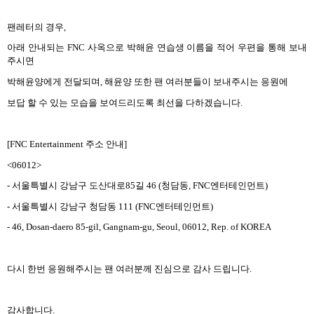
팬레터의 경우
,
아래 안내되는
FNC
사옥으로 박해윤 연습생 이름을 적어 우편을 통해 보내
주시면
박해윤양에게 전달되며
,
해윤양 또한 팬 여러분들이 보내주시는 응원에
보답 할 수 있는 모습을 보여드리도록 최선을 다하겠습니다
.
[FNC Entertainment
주소 안내
]
<06012>
-
서울특별시 강남구 도산대로
85
길
46 (
청담동
, FNC
엔터테인먼트
)
-
서울특별시 강남구 청담동
111 (FNC
엔터테인먼트
)
- 46, Dosan-daero 85-gil, Gangnam-gu, Seoul, 06012, Rep. of KOREA
다시 한번 응원해주시는 팬 여러분께 진심으로 감사 드립니다
.
감사합니다
.