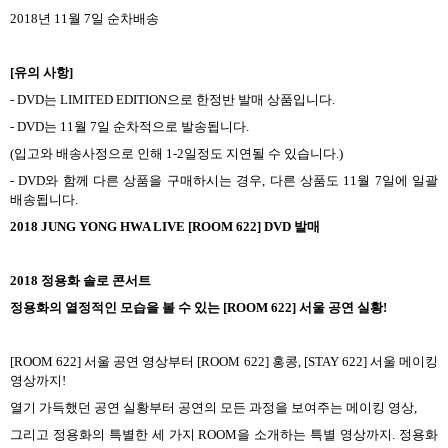
2018
년
11
월
7
일 순차배송
[
유의 사항
]
- DVD
는
LIMITED EDITION
으로 한정반 발매 상품입니다
.
- DVD
는
11
월
7
일 순차적으로 발송됩니다
.
(
입고와 배송사정으로 인해
1-2
일정도 지연될 수 있습니다
.)
- DVD
와 함께 다른 상품을 구매하시는 경우
,
다른 상품도
11
월
7
일에 일괄
배송됩니다
.
2018 JUNG YONG HWA LIVE [ROOM 622] DVD
발매
2018
정용화 솔로 콘서트
정용화의 열정적인 모습을 볼 수 있는
[ROOM 622]
서울 공연 실황
!
[ROOM 622]
서울 공연 영상부터
[ROOM 622]
홍콩
, [STAY 622]
서울 메이킹
영상까지
!
열기 가득했던 공연 실황부터 공연의 모든 과정을 보여주는 메이킹 영상
,
그리고 정용화의 특별한 세 가지
ROOM
을 소개하는 특별 영상까지
.
정용화