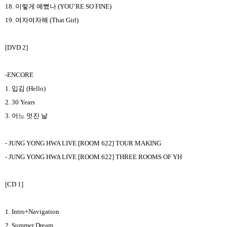
18.
이렇게 예뻤나
(YOU’RE SO FINE)
19.
여자여자해
(That Girl)
[DVD 2]
-ENCORE
1.
입김
(Hello)
2. 30 Years
3.
어느 멋진 날
- JUNG YONG HWA LIVE [ROOM 622] TOUR MAKING
- JUNG YONG HWA LIVE [ROOM 622] THREE ROOMS OF YH
[CD 1]
1. Intro+Navigation
2. Summer Dream