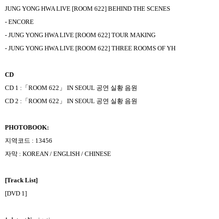
JUNG YONG HWA LIVE [ROOM 622] BEHIND THE SCENES
- ENCORE
- JUNG YONG HWA LIVE [ROOM 622] TOUR MAKING
- JUNG YONG HWA LIVE [ROOM 622] THREE ROOMS OF YH
CD
CD 1 :
「
ROOM 622
」
IN SEOUL
공연 실황 음원
CD 2 :
「
ROOM 622
」
IN SEOUL
공연 실황 음원
PHOTOBOOK:
지역코드
: 13456
자막
: KOREAN / ENGLISH / CHINESE
[Track List]
[DVD 1]