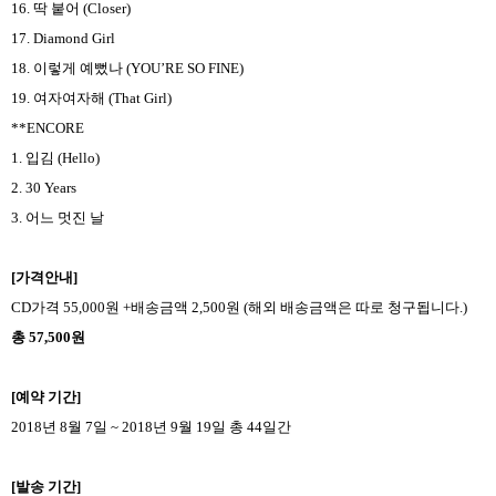
16.
딱 붙어
(Closer)
17. Diamond Girl
18.
이렇게 예뻤나
(YOU’RE SO FINE)
19.
여자여자해
(That Girl)
**ENCORE
1.
입김
(Hello)
2. 30 Years
3.
어느 멋진 날
[
가격안내
]
CD
가격
55,000
원
+
배송금액
2,500
원
(
해외 배송금액은 따로 청구됩니다
.)
총
57,500
원
[
예약 기간
]
2018
년
8
월
7
일
~ 2018
년
9
월
19
일 총
44
일간
[
발송 기간
]