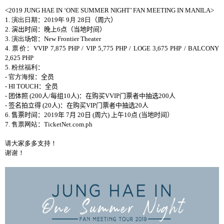
<2019 JUNG HAE IN ‘ONE SUMMER NIGHT’ FAN MEETING IN MANILA>
1.
演出日期
：
2019
年
9
月
28
日
（周六）
2.
演出
时间
：
晚
上
6
点（
当
地
时间
）
3.
演出场馆
：
New Frontier Theater
4.
票价
：
VVIP 7,875 PHP / VIP 5,775 PHP / LOGE 3,675 PHP / BALCONY
2,625 PHP
5.
粉丝福利
：
-
官方海报
：全员
- HI TOUCH
：全员
-
团体照
(200
人
/
每组
10
人
)
：在
购买
VVIP
门票者中抽选
200
人
-
签名拍立得
(20
人
)
：在
购买
VIP
门票者中抽选
20
人
6.
售票
时间
：
2019
年
7
月
20
日
(
周
六
)
上午
10
点
(
当
地
时间
）
7.
售票网站
：
TicketNet.com.ph
请大家多多支持！
谢谢！