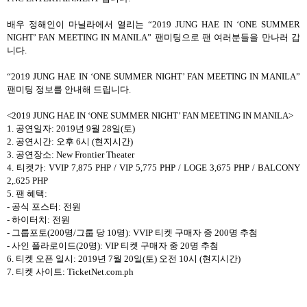
배우 정해인이 마닐라에서 열리는
“2019 JUNG HAE IN ‘ONE SUMMER
NIGHT’ FAN MEETING IN MANILA”
팬미팅으로 팬 여러분들을 만나러 갑
니다
.
“2019 JUNG HAE IN ‘ONE SUMMER NIGHT’ FAN MEETING IN MANILA”
팬미팅 정보를 안내해 드립니다
.
<2019 JUNG HAE IN ‘ONE SUMMER NIGHT’ FAN MEETING IN MANILA>
1.
공연일자
: 2019
년
9
월
28
일
(
토
)
2.
공연시간
:
오후
6
시
(
현지시간
)
3.
공연장소
: New Frontier Theater
4.
티켓가
: VVIP 7,875 PHP / VIP 5,775 PHP / LOGE 3,675 PHP / BALCONY
2,.625 PHP
5.
팬 혜택
:
-
공식 포스터
:
전원
-
하이터치
:
전원
-
그룹포토
(200
명
/
그룹 당
10
명
): VVIP
티켓 구매자 중
200
명 추첨
-
사인 폴라로이드
(20
명
): VIP
티켓 구매자 중
20
명 추첨
6.
티켓 오픈 일시
: 2019
년
7
월
20
일
(
토
)
오전
10
시
(
현지시간
)
7.
티켓 사이트
: TicketNet.com.ph