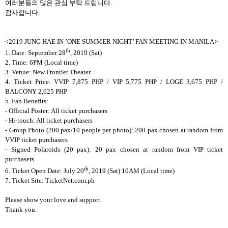
여러분들의 많은 관심 부탁 드립니다
.
감사합니다
.
<2019 JUNG HAE IN ’ONE SUMMER NIGHT’ FAN MEETING IN MANILA>
th
1. Date: September 28
, 2019 (Sat)
2. Time: 6PM (Local time)
3. Venue: New Frontier Theater
4. Ticket Price: VVIP 7,875 PHP / VIP 5,775 PHP / LOGE 3,675 PHP /
BALCONY 2,625 PHP
5. Fan Benefits:
- Official Poster: All ticket purchasers
- Hi-touch: All ticket purchasers
- Group Photo (200 pax/10 people per photo): 200 pax chosen at random from
VVIP ticket purchasers
- Signed Polaroids (20 pax): 20 pax chosen at random from VIP ticket
purchasers
th
6. Ticket Open Date: July 20
, 2019 (Sat) 10AM (Local time)
7. Ticket Site: TicketNet.com.ph
Please show your love and support.
Thank you.