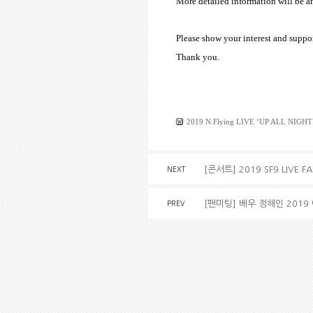
More detailed information will be a
Please show your interest and suppor
Thank you.
2019 N.Flying LIVE ‘UP ALL NIGHT’
[콘서트] 2019 SF9 LIVE 
NEXT
[팬미팅] 배우 정해인 2019 
PREV