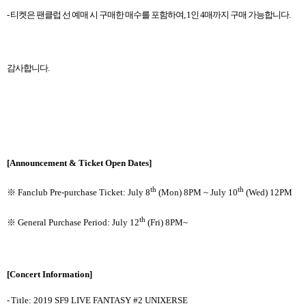
-
티켓은 팬클럽 선 예매 시 구매한 매수를 포함하여
, 1
인
4
매까지 구매 가능합니다
.
감사합니다
.
[Announcement & Ticket Open Dates]
th
th
※
Fanclub Pre-purchase Ticket: July 8
(Mon) 8PM ~ July 10
(Wed) 12PM
th
※
General Purchase Period: July 12
(Fri) 8PM~
[Concert Information]
-
Title: 2019 SF9 LIVE FANTASY #2 UNIXERSE