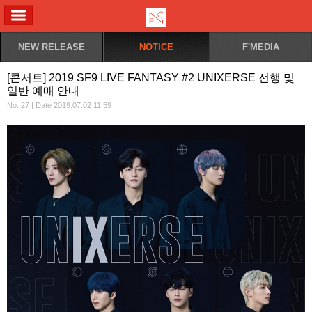
ALL MENU
NEW RELEASE
NOTICE
F'MEDIA
[콘서트] 2019 SF9 LIVE FANTASY #2 UNIXERSE 선행 및
일반 예매 안내
No. 27 | Date 2019.07.02 11:59