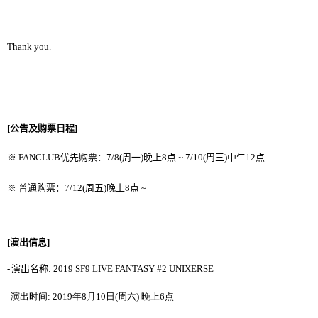
Thank you.
[
公告及购票日程
]
※
FANCLUB
优先购票
：
7/8(
周一
)
晚上
8
点
~ 7/10(
周三
)
中午
12
点
※
普通购票
：
7/12(
周
五
)
晚上
8
点
~
[
演出信息
]
-
演出名称
: 2019 SF9 LIVE FANTASY #2 UNIXERSE
-
演出时间
: 2019
年
8
月
10
日
(
周六
)
晚上
6
点