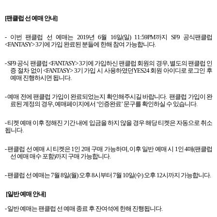
[
팬클럽 선 예매 안내
]
-
이번 팬클럽 선 예매는
2019
년
6
월
16
일
(
일
) 11:59PM
까지
SF9
공식팬클럽
<FANTASY> 3
기에 가입 완료된 분들에 한해
참여 가능합니다
.
- SF9
공식 팬클럽
<FANTASY> 3
기에 가입하신 팬클럽 회원의 경우
,
별도의 팬클럽 인
증 절차 없이
<FANTASY> 3
기 가입 시 사용하였던
YES24
회원 아이디로 로그인 후
예매 진행하시면 됩니다
.
-
예매 전에 팬클럽 가입이 완료되었는지 확인해주시길 바랍니다
.
팬클럽 가입이 완
료된 계정의 경우
,
예매페이지에서
‘
인증완료
’
문구를 확인하실 수 있습니다
.
-
티켓 예매 이후 정해진 기간 내에 입금을 하지 않을 경우 해당 티켓은 자동으로 취소
됩니다
.
-
팬클럽 선 예매 시 티켓은
1
인
2
매 구매 가능하며
,
이후 일반 예매 시
1
인
4
매
(
팬클럽
선 예매 매수 포함
)
까지 구매 가능합니다
.
-
팬클럽 선 예매는
7
월
8
일
(
월
)
오후
8
시부터
7
월
10
일
(
수
)
오후
12
시까지 가능합니다
.
[
일반 예매 안내
]
-
일반 예매는 팬클럽 선 예매 종료 후 잔여석에 한해 진행됩니다
.