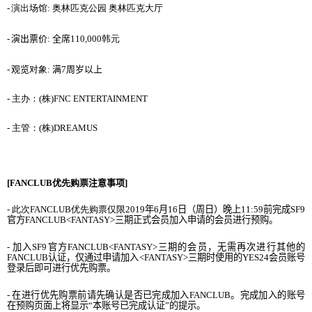
-
演出
场馆
:
奥林匹克公园 奥林匹克大厅
-
演出票价
:
全席
110,000
韩元
-
观览
对象
:
满
7
周岁以上
-
主办
：
(
株
)
FNC ENTERTAINMENT
-
主管
：
(
株
)
DREAMUS
[
FANCLU
B
优先购票
注意事项
]
-
此次
FANCLUB
优先购票仅限
2019
年
6
月
16
日（周日）晚上
11:59
前完成
SF9
官方
FANCLUB<FANTASY>
三期正式会员加入申请的会员进行预购。
-
加入
SF9
官方
FANCLUB<FANTASY>
三期的会员，无需再次进行其他的
FANCLUB
认证，仅通过申请加入
<FANTASY>
三期时使用的
YES24
会员账号
登录后即可进行优先购票。
-
在进行优先购票前请先确认是否已完成加入
FANCLUB
。完成加入的账号
在预购页面上将显示“本账号已完成认证”的提示。