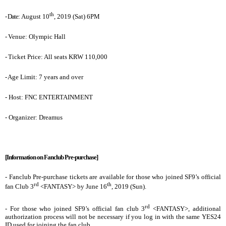
th
- Date
: August 10
, 2019 (Sat) 6PM
-
Venue: Olympic Hall
-
Ticket Price: All seats KRW 110,000
-
Age Limit: 7 years and over
- Host: FNC ENTERTAINMENT
- Organizer: Dreamus
[Information on Fanclub Pre-purchase]
- Fanclub Pre-purchase tickets are available for those who joined SF9’s official
rd
th
fan Club 3
<FANTASY> by June 16
, 2019 (Sun).
rd
- For those who joined SF9’s official fan club 3
<FANTASY>, additional
authorization process will not be necessary if you log in with the same YES24
ID used for joining the fan club.