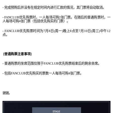
-
完成预购后并没有在规定时间内进行汇款的情况，其门票将自动取消。
-
FANCLUB
优先购票时，一人每场可购
2
张门票。在随后的普通购票时，一
人每场可购
4
张门票（包括优先购买的门票）。
- FANCLUB
优先购票时间为
7
月
8
日
(
周一
)
晚上
8
点至
7
月
10
日
(
周三
)
中午
12
点。
[
普通购票注意事项
]
-
普通购票的坐席范围仅限于
FANCLUB
优先购票结束后的剩余坐席。
-
包括
FANCLUB
优先购买的票数一人每场可购
4
张门票。
谢谢。