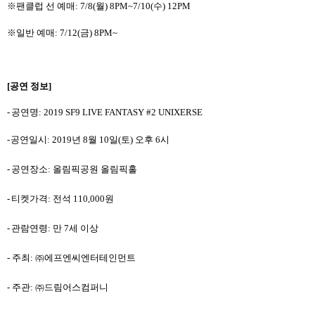
※팬클럽 선 예매
: 7/8(
월
) 8PM~7/10(
수
) 12PM
※일반 예매
: 7/12(
금
) 8PM~
[
공연 정보
]
-
공연명
: 2019 SF9 LIVE FANTASY #2 UNIXERSE
-
공연일시
: 2019
년
8
월
10
일
(
토
)
오후
6
시
-
공연장소
:
올림픽공원 올림픽홀
-
티켓가격
:
전석
110,000
원
-
관람연령
:
만
7
세 이상
-
주최
:
㈜에프엔씨엔터테인먼트
-
주관
:
㈜드림어스컴퍼니