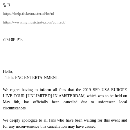
링크
https://help.ticketmaster.nl/hc/nl
https://www.mymusictaste.com/contact/
감사합니다
.
Hello,
This is FNC ENTERTAINMENT.
We regret having to inform all fans that the
2019 SF9 USA
·
EUROPE
LIVE TOUR [UNLIMITED] IN AMSTERDAM
, which was to be held on
May 8th, has officially been canceled due to unforeseen local
circumstances.
We deeply apologize to all fans who have been waiting for this event and
for any inconvenience this cancellation may have caused.