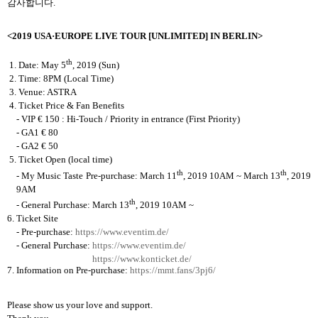
감사합니다
.
<
2019 USA
·
EUROPE LIVE TOUR [UNLIMITED] IN BERLIN>
th
1. Date: May 5
, 2019 (Sun)
2. Time: 8PM (Local Time)
3. Venue: ASTRA
4. Ticket Price & Fan Benefits
- VIP
€ 150
: Hi-Touch / Priority in entrance (First Priority)
- GA1
€
80
- GA2
€
50
5. Ticket Open
(local time)
th
th
- My Music Taste Pre-purchase: March 11
, 2019 10AM ~ March 13
, 2019
9AM
th
- General Purchase: March 13
, 2019 10AM ~
6. Ticket Site
- Pre-purchase:
https://www.eventim.de/
- General Purchase:
https://www.eventim.de/
https://www.konticket.de/
7. Information on Pre-purchase:
https://mmt.fans/3pj6/
Please show us your love and support.