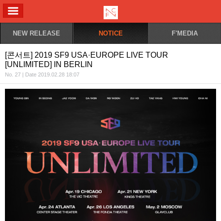
ALL MENU
NEW RELEASE
NOTICE
F'MEDIA
[콘서트] 2019 SF9 USA·EUROPE LIVE TOUR
[UNLIMITED] IN BERLIN
No. 27 | Date 2019.02.28 18:07