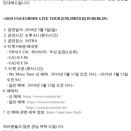
안내해드립니다
.
<
2019 USA
·
EUROPE LIVE TOUR [UNLIMITED] IN BERLIN>
1.
공연일자
: 2019
년
5
월
5
일
(
일
)
2.
공연시간
:
오후
8
시
(
현지시간
)
3.
공연장소
: ASTRA
4.
티켓가
&
팬 베네핏
- VIP
석
€ 150
:
하이터치
/
우선 입장
(1
순위
)
- GA1
석
€
80
- GA2
석
€
50
5.
티켓 오픈
(현지시간)
- My Music Taste
선 예매
: 2019
년
3
월
11
일 오전
10
시
~ 2019
년
3
월
13
일
오전
9
시
-
일반 예매
: 2019
년
3
월
13
일 오전
10
시
~
6.
예매처
-
선 예매
:
https://www.eventim.de/
-
일반 예매
:
https://www.eventim.de/
https://www.konticket.de/
7.
선 예매 관련 세부 정보
:
https://mmt.fans/3pj6/
여러분들의 많은 관심 부탁 드립니다
.