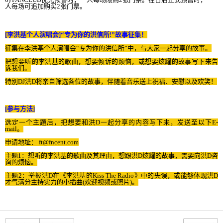
人每
场
可追加
购买
2
张门
票
。
[
李洪基
个
人演唱
会
]
“
专为你
的洪信所
!
”故事征集！
征集在李洪基
个
人演唱
会
“
专为你
的
洪信所”中，
与
大家一起分享的故事。
把想要听的李洪基的歌曲，想要
倾诉
的
烦恼
，或想要炫耀的故事
写
下
来
告
诉
我
们
。
特
别
DJ
洪
D
将亲
自
筛选
各位的故事，伴
随
着音
乐
送上祝福、安慰以及
欢
笑！
[
参与
方法
]
选
定一
个
主
题
后，把想要和洪
D
一起分享的
内
容
写
下
来
，
发
送至以下
E-
mail
。
申
请
地址
：
ft@fncent.com
主
题
1
：想听的李洪基的歌曲及其理由，想跟洪
D
炫耀的故事，需要向洪
D
咨
询
的
烦恼
。
主
题
2
：
举报
洪
D
在《李洪基的
Kiss The Radio
》中的失
误
，或能
够
体
现
洪
D
才
气满
分主持
实
力的小
插
曲
(
欢
迎
视频
或照片
)
。