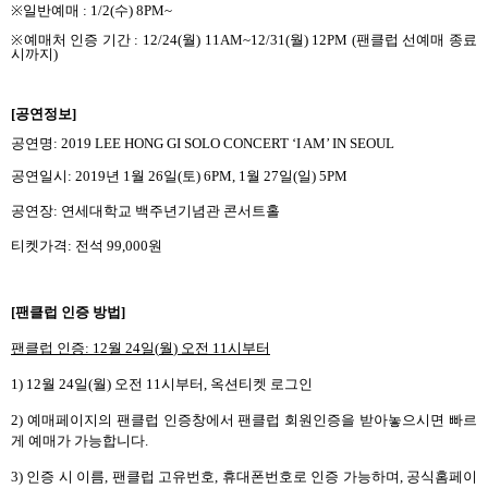
※
일반예매
: 1/2(
수
) 8PM~
※
예매처 인증 기간
: 12/24(
월
) 11AM~12/31(
월
) 12PM (
팬클럽 선예매 종료
시까지
)
[
공연정보
]
공연명
: 2019 LEE HONG GI SOLO CONCERT ‘I AM’ IN SEOUL
공연일시
: 2019
년
1
월
26
일
(
토
) 6PM, 1
월
27
일
(
일
) 5PM
공연장
:
연세대학교 백주년기념관 콘서트홀
티켓가격
:
전석
99,000
원
[
팬클럽 인증 방법
]
팬클럽 인증
: 12
월
24
일
(
월
)
오전
11
시부터
1) 12
월
24
일
(
월
)
오전
11
시부터
,
옥션티켓 로그인
2)
예매페이지의 팬클럽 인증창에서 팬클럽 회원인증을 받아놓으시면 빠르
게 예매가 가능합니다
.
3)
인증 시 이름
,
팬클럽 고유번호
,
휴대폰번호
로 인증 가능하며
,
공식홈페이