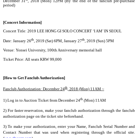
December 31
, 2018 (Mon) 12PM (By the end of the fanclub pre-purchase
period)
[Concert Information]
Concert Title: 2019 LEE HONG GI SOLO CONCERT ‘I AM’ IN SEOUL
th
th
Date: January 26
, 2019 (Sat) 6PM, January 27
, 2019 (Sun) 5PM
Venue: Yonsei University, 100th Anniversary memorial hall
Ticket Price: All seats KRW 99,000
[How to Get Fanclub Authorization]
th
Fanclub Authorization: December 24
, 2018 (Mon) 11AM ~
th
1) Log in to Auction Ticket from December 24
(Mon) 11AM
2)
For faster reservation, make your fanclub authorization through the fanclub
authorization page on the ticket site beforehand.
3)
To make your authorization, enter your Name, Fanclub Serial Number and
Contact Number that was used when registering through the official site.