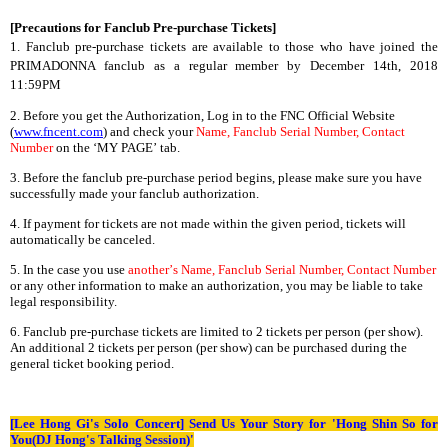
[Precautions for Fanclub Pre-purchase Tickets]
1. Fanclub pre-purchase tickets are available to those who have joined the
PRIMADONNA fanclub as a regular member by December 14th, 2018
11:59PM
2. Before you get the Authorization, Log in to the FNC Official Website
(
www.fncent.com
)
and check your
Name, Fanclub Serial Number, Contact
Number
on the
‘
MY PAGE
’
tab.
3. Before the fanclub pre-purchase period begins, please make sure you have
successfully made your fanclub authorization.
4. If payment for tickets are not made within the given period, tickets will
automatically be canceled.
5. In the case you use
another
’
s Name, Fanclub Serial Number, Contact Number
or any other information to make an authorization, you may be liable to take
legal responsibility.
6.
Fanclub pre-purchase tickets are limited to 2 tickets per person (per show).
An additional 2 tickets per person (per show) can be purchased during the
general ticket booking period.
[Lee Hong Gi's Solo Concert] Send Us Your Story for 'Hong Shin So for
You(DJ Hong's Talking Session)'