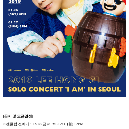
[
공지 및 오픈일정
]
※
팬클럽 선예매
: 12/28(
금
) 8PM~12/31(
월
) 12PM