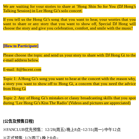
We are waiting for your stories to share at ‘Hong Shin So for You (DJ Hong’s
Talking Session) in Lee Hong Gi’s solo concert.
If you tell us the Hong Gi’s song that you want to hear, your worries that you
want to share or any story that you want to show off, Special DJ Hong will
choose the story and give you celebration, comfort, and smile with the music!
[How to Participate]
Please choose the topic and send us your story to share with DJ Hong Gi to the
e-mail address below.
E-mail: ft@fncent.com
Topic 1: A Hong Gi’s song you want to hear at the concert with the reason why,
a story you want to show off to Hong Gi, a concern that you need the advice
from Hong Gi
Topic 2: Any of Hong Gi’s mistakes or classy broadcasting skills that you spot
during ‘Lee Hong Gi’s Kiss The Radio’ (Videos and pictures are appreciated)
[
公告及
预
售日程
]
※
FANCLUB
优
先
预
售
：
12/28(
周五
)
晚
上
8
点
~12/31(
周一
)
中午
12
点
※
正式
预
售
: 1/2(
周三
)
晚
上
8
点
~