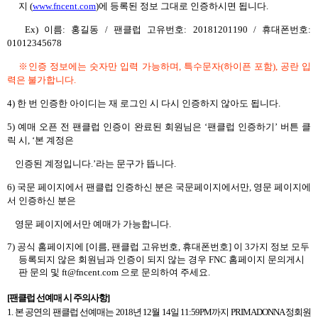
지
(
www.fncent.com
)
에 등록된 정보 그대로 인증하시면 됩니다
.
Ex)
이름
:
홍길동
/
팬클럽 고유번호
: 20181201190 /
휴대폰번호
:
01012345678
※인증 정보에는 숫자만 입력 가능하며
,
특수문자
(
하이픈 포함
),
공란 입
력은 불가합니다
.
4)
한 번 인증한 아이디는 재 로그인 시 다시 인증하지 않아도 됩니다
.
5)
예매 오픈 전 팬클럽 인증이 완료된 회원님은
‘
팬클럽 인증하기
’
버튼 클
릭 시
, ‘
본 계정은
인증된 계정입니다
.’
라는 문구가 뜹니다
.
6)
국문 페이지에서 팬클럽 인증하신 분은 국문페이지에서만
,
영문 페이지에
서 인증하신 분은
영문 페이지에서만 예매가 가능합니다
.
7)
공식 홈페이지에
[
이름
,
팬클럽 고유번호
,
휴대폰번호
]
이
3
가지 정보 모두
등록되지 않은 회원님과 인증이 되지 않는 경우
FNC
홈페이지 문의게시
판 문의 및
ft@fncent.com
으로 문의하여 주세요
.
[
팬클럽 선예매 시 주의사항
]
1.
본 공연의 팬클럽 선예매는
2018
년
12
월
14
일
11:59PM
까지
PRIMADONNA
정회원