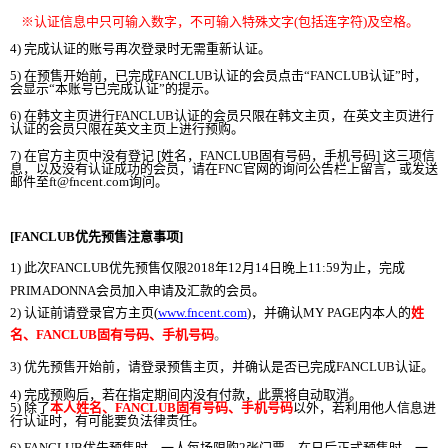
※
认证
信息中只可
输
入
数
字
，不可
输
入特殊文字
(
包括
连
字符
)
及空格。
4)
完成
认证
的
账号
再次登
录时
无需重新
认证
。
5)
在
预
售
开
始前，
已完成
FANCLUB
认证
的
会员
点
击
“
FANCLUB
认证
”
时
，
会显
示
“
本
账号
已完成
认证
”
的提示。
6)
在
韩
文主
页进
行
FANCLUB
认证
的
会员
只限在
韩
文主
页
，在英文主
页进
行
认证
的
会员
只限
在英文主
页
上
进
行
预购
。
7)
在官方主
页
中
没
有登
记
[
姓名，
FANCLUB
固有
号码
，手机
号码
]
这
三
项
信
息，以及
没
有
认证
成功的
会员
，
请
在
FNC
官
网
的
询问
公告
栏
上留言，或
发
送
邮
件至
ft@fncent.com
询问
。
[FANCLUB
优
先
预
售注意事
项
]
1)
此次
FANCLUB
优
先
预
售
仅
限
2018
年
12
月
14
日
晚
上
11:59
为
止，
完成
PRIMADONNA
会员
加入申
请
及
汇
款的
会员
。
2)
认证
前
请
登
录
官方主
页
(
www.fncent.com
)
，
并
确
认
MY PAGE
内
本人的
姓
名、
FANCLUB
固有
号码
、手机
号码
。
3)
优
先
预
售
开
始前，
请
登
录预
售
主
页
，
并
确
认
是否已完成
FANCLUB
认证
。
4)
完成
预购
后，
若在指定期
间内没
有付款，此票
将
自
动
取消。
5)
除了
本人姓名、
FANCLUB
固有
号码
、手机
号码
以外，若利用他人信息
进
行
认证时
，有可能要
负
法律
责
任。
6) FANCLUB
优
先
预
售
时
，一人每
场
限
购
2
张门
票。
在日后
正式
预
售
时
，一