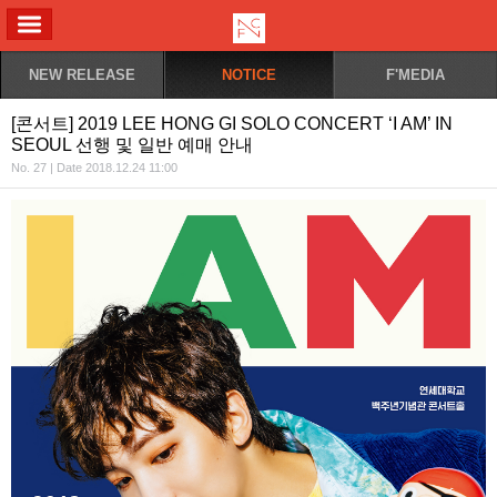
ALL MENU
NEW RELEASE
NOTICE
F'MEDIA
[콘서트] 2019 LEE HONG GI SOLO CONCERT ‘I AM’ IN
SEOUL 선행 및 일반 예매 안내
No. 27 | Date 2018.12.24 11:00