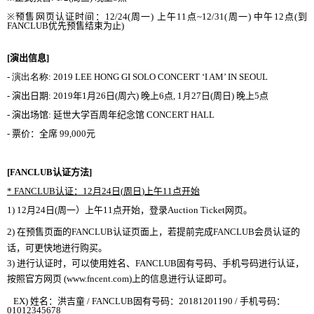
※
预
售
网页认证时间
：
12/24(
周一
)
上午
11
点
~12/31(
周一
)
中午
12
点
(
到
FANCLUB
优
先
预
售
结
束
为
止
)
[
演出信息
]
-
演出名
称
:
2019 LEE HONG GI SOLO CONCERT ‘I AM’ IN SEOUL
-
演出日期
: 2019
年
1
月
26
日
(
周六
)
晚
上
6
点
, 1
月
27
日
(
周日
)
晚
上
5
点
-
演出
场馆
:
延世大
学
百周年
纪
念
馆
CONCERT HALL
-
票价：全席
99,000
元
[FANCLUB
认证
方法
]
* FANCLUB
认证
：
12
月
24
日
(
周日
)
上午
11
点
开
始
1)
12
月
24
日
(
周一）上午
11
点
开
始
，登
录
Auction Ticket
网页
。
2)
在
预
售
页
面
的
FANCLUB
认证页
面上，若提前完成
FANCLUB
会员认证
的
话
，可更快地
进
行
购买
。
3)
进
行
认证时
，
可以使用姓名、
FANCLUB
固有
号码
、手
机
号码进
行
认证
，
按照官方
网页
(www.fncent.com)
上的信息
进
行
认证
即可。
EX)
姓名：洪吉童
/ FANCLUB
固有
号码
：
20181201190 /
手机
号码
：
01012345678