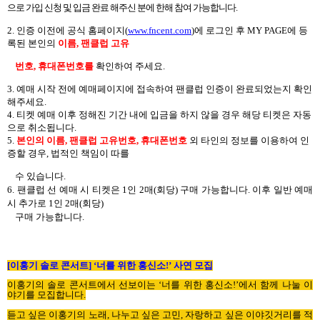
으로 가입 신청 및 입금 완료 해주신 분에 한해 참여 가능합니다
.
2.
인증 이전에 공식 홈페이지
(
www.fncent.com
)
에 로그인 후
MY PAGE
에 등
록된 본인의
이름
,
팬클럽 고유
번호
,
휴대폰번호를
확인하여 주세요
.
3.
예매 시작 전에 예매페이지에 접속하여 팬클럽 인증이 완료되었는지 확인
해주세요
.
4.
티켓 예매 이후 정해진 기간 내에 입금을 하지 않을 경우 해당 티켓은 자동
으로 취소됩니다
.
5.
본인의 이름
,
팬클럽 고유번호
,
휴대폰번호
외 타인의 정보를 이용하여 인
증할 경우
,
법적인 책임이 따를
수 있습니다
.
6.
팬클럽 선 예매 시 티켓은
1
인
2
매
(
회당
)
구매 가능합니다
.
이후 일반 예매
시 추가로
1
인
2
매
(
회당
)
구매 가능합니다
.
[
이홍기 솔로 콘서트
] ‘
너를 위한 홍신소
!’
사연 모집
이홍기의 솔로 콘서트에서 선보이는
‘
너를 위한 홍신소
!’
에서 함께 나눌 이
야기를 모집합니다
.
듣고 싶은 이홍기의 노래
,
나누고 싶은 고민
,
자랑하고 싶은 이야깃거리를 적