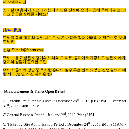
어 보내주시면
스페셜
DJ
홍디가 직접 여러분의 사연을 선정해 음악과 함께 축하와 위로
,
그
리고 웃음을 전해줄 거에요
!
[
참여 방법
]
주제를 정해 홍디와 함께 나누고 싶은 내용을 적어 아래의 메일주소로 보내
주세요
.
신청 주소
: ft@fncent.com
주제
1:
듣고 싶은 이홍기의 노래와 그 이유
,
홍디에게 자랑하고 싶은 이야기
,
홍디의 상담이 필요한 고민
주제
2:
홍키라 방송 중 목격한 홍디의 실수 혹은 센스 있었던 진행 실력에 대
한 제보
(
영상
,
사진 자료 환영
)
[Announcement & Ticket Open Dates]
th
※ Fanclub Pre-purchase Ticket
: December 28
, 2018 (Fri) 8PM ~ December
st
31
, 2018 (Mon) 12PM
nd
※ General Purchase Period : January 2
, 2019 (Wed)
8PM ~
th
※ Ticketing Site Authorization Period : December 24
, 2018 (Mon) 11AM ~
st