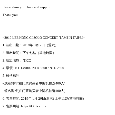
Please show your love and support.
Thank you.
<2019 LEE HONG GI SOLO CONCERT [I AM] IN TAIPEI>
1.
演出日期：
2019
年
3
月
2
日（週六）
2.
演出時間：下午七點（當地時間）
3.
演出場館：
TICC
4.
票價
:
NTD 4900 / NTD 3800 / NTD 2800
5.
粉
丝
福利
-
观
看彩排
(
在
门
票
购买
者中
随
机抽
选
400
人
)
-
签
名海
报
(
在
门
票
购买
者中
随
机抽
选
100
人
)
6.
售票時間
: 2019
年
1
月
26
日
(
週六
)
上午
11
點
(
當地時間
)
7.
售票
网
站
: https://kktix.com/