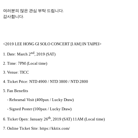
여러분의 많은 관심 부탁 드립니다
.
감사합니다
.
<2019 LEE HONG GI SOLO CONCERT [I AM] IN TAIPEI>
nd
1. Date: March 2
, 2019 (SAT)
2. Time: 7PM (Local time)
3. Venue: TICC
4. Ticket Price:
NTD 4900 / NTD 3800 / NTD 2800
5. Fan Benefits
- Rehearsal Visit (400pax / Lucky Draw)
- Signed Poster (100pax / Lucky Draw)
th
6. Ticket Open: January 26
, 2019 (SAT) 11AM (Local time)
7. Online Ticket Site: https://kktix.com/