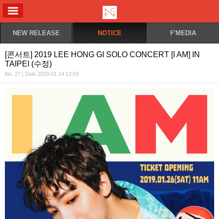
ALL MENU
NEW RELEASE
NOTICE
F'MEDIA
[콘서트] 2019 LEE HONG GI SOLO CONCERT [I AM] IN
TAIPEI (수정)
No. 27 | Date 2019.01.14 12:59