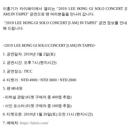
이홍기가 타이페이에서 열리는
“2019 LEE HONG GI SOLO CONCERT [I
AM] IN TAIPEI”
공연으로 팬 여러분들을 만나러 갑니다
.
“2019 LEE HONG GI SOLO CONCERT [I AM] IN TAIPEI”
공연 정보를 안내
해 드립니다
.
<2019 LEE HONG GI SOLO CONCERT [I AM] IN TAIPEI>
1.
공연일자
: 2019
년
3
월
2
일
(
토
)
2.
공연시간
:
오후
7
시
(
현지시간
)
3.
공연장소
: TICC
4.
티켓가
:
NTD 4900 / NTD 3800 / NTD 2800
5.
팬 베네핏
-
리허설 관람
(
티켓 구매자 중
400
명 추첨
)
-
사인 포스터
(
티켓 구매자 중
100
명 추첨
)
6.
티켓오픈
: 2019
년
1
월
26
일
(
토
)
오전
11
시
(
현지시간
)
7.
예매처
:
https://kktix.com/