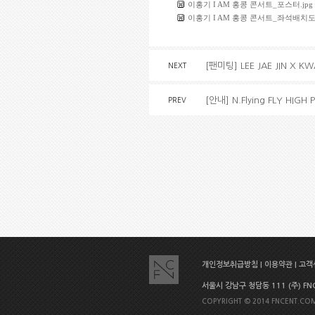
이홍기 I AM 홍콩 콘서트_포스터.jpg
이홍기 I AM 홍콩 콘서트_좌석배치도.
[팬미팅] LEE JAE JIN X 
NEXT
[안내] N.Flying FLY HIG
PREV
개인정보취급방침
|
이용약관
|
고객센
서울시 강남구 청담동 111 (주) FNC E
COPYRIGHT © 2014 FNCENT.COM