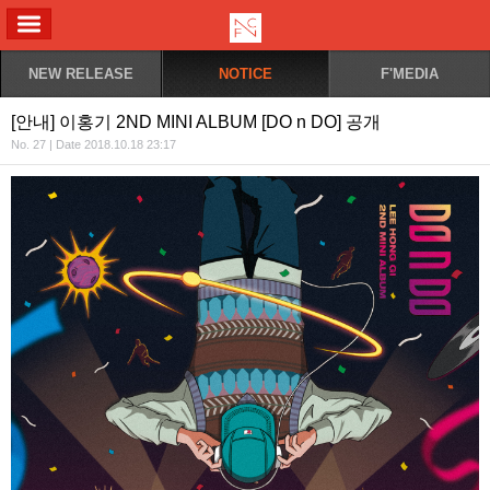
ALL MENU
NEW RELEASE
NOTICE
F'MEDIA
[안내] 이홍기 2ND MINI ALBUM [DO n DO] 공개
No. 27 | Date 2018.10.18 23:17