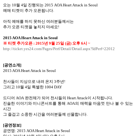
오는
10
월
4
일 진행되는
2015 AOA Heart Attack in Seoul
예매 티켓이 추가 오픈됩니다
.
아직 예매를 하지 못하신 여러분들께서는
추가 오픈 티켓을 놓치지 마세요
!
2015 AOA Heart Attack in Seoul
※ 티켓
추가오픈
: 2015
년
9
월
25
일
(
금
)
오후
6
시
~
http://ticket.yes24.com/Pages/Perf/Detail/Detail.aspx?IdPerf=22012
[
공연소개
]
2015 AOA Heart Attack in Seoul
천사들이 지상으로 내려 온지
3
주년
!
그리고
10
월
4
일 특별한
1004 DAY
드디어
AOA
완전체가 되어 천사들의
Heart Attack
이 시작됩니다
.
진솔한 이야기와 미니콘서트를 통해
AOA
의 매력을 마음껏 만나 볼 수 있는
시간
그 즐겁고 소중한 시간을 여러분들께 선물합니다
.
[
공연정보
]
공연명
: 2015 AOA Heart Attack in Seoul