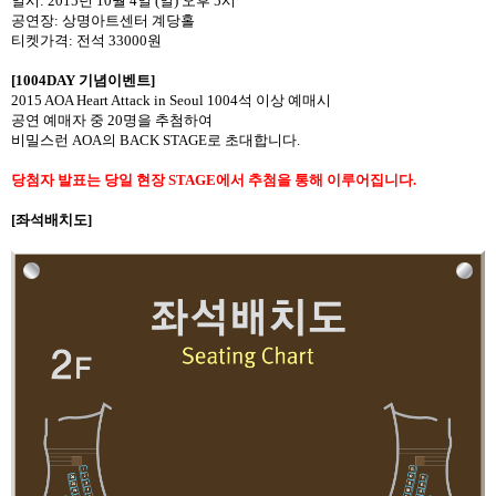
일시
: 2015
년
10
월
4
일
(
일
)
오후
5
시
공연장
:
상명아트센터 계당홀
티켓가격
:
전석
33000
원
[1004DAY
기념이벤트
]
2015 AOA Heart Attack in Seoul 1004
석 이상 예매시
공연 예매자 중
20
명을 추첨하여
비밀스런
AOA
의
BACK STAGE
로 초대합니다
.
당첨자 발표는 당일 현장
STAGE
에서 추첨을 통해 이루어집니다
.
[
좌석배치도
]