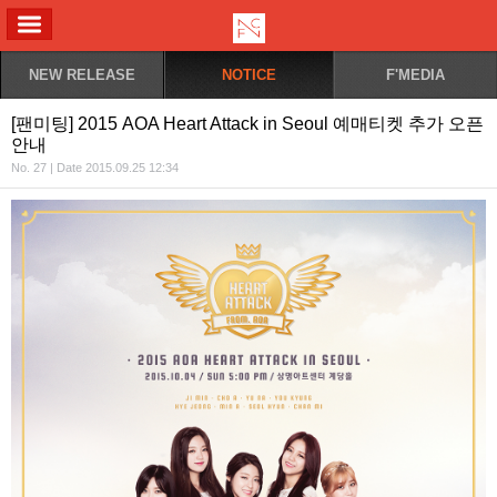
ALL MENU
NEW RELEASE
NOTICE
F'MEDIA
[팬미팅] 2015 AOA Heart Attack in Seoul 예매티켓 추가 오픈
안내
No. 27 | Date 2015.09.25 12:34