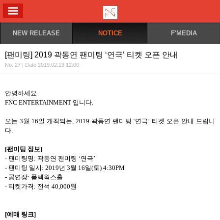
ALL MENU
NEW RELEASE
NOTICE
F'MEDIA
[팬미팅] 2019 곽동연 팬미팅 ‘연극’ 티켓 오픈 안내
No. 27 | Date 2019.02.13 12:00
안녕하세요
FNC ENTERTAINMENT
입니다
.
오는
3
월
16
일 개최되는
, 2019
곽동연 팬미팅
‘
연극
’
티켓 오픈 안내 드립니
다
.
[
팬미팅 정보
]
-
팬미팅명
:
곽동연 팬미팅
‘
연극
’
-
팬미팅 일시
: 2019
년
3
월
16
일
(
토
) 4:30PM
-
공연장
:
폼텍웍스홀
-
티켓가격
:
전석
40,000
원
[
예매 링크
]