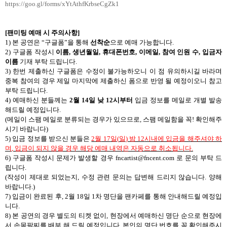
https://goo.gl/forms/xYtAthfKrbseCgZk1
[
팬미팅 예매 시 주의사항
]
1)
본 공연은
“
구글폼
”
을 통해
선착순
으로 예매 가능합니다
.
2)
구글폼 작성시
이름
,
생년월일
,
휴대폰번호
,
이메일
,
참여 인원 수
,
입금자
이름
기재 부탁 드립니다
.
3)
한번 제출하신 구글폼은 수정이 불가능하오니 이 점 유의하시길 바라며
중복 참여의 경우 제일 마지막에 제출하신 폼으로 반영 될 예정이오니 참고
부탁 드립니다
.
4)
예매하신 분들께는
2
월
14
일 낮
12
시부터
입금 정보를 메일로 개별 발송
해드릴 예정입니다
.
(
메일이 스팸 메일로 분류되는 경우가 있으므로
,
스팸 메일함을 꼭
!
확인해주
시기 바랍니다
)
5)
입금 정보를 받으신 분들은
2
월
17
일
(
일
)
밤
12
시내에 입금을 해주셔야 하
며
,
입금이 되지 않을 경우 해당 예매 내역은 자동으로 취소됩니다
.
6)
구글폼 작성시 문제가 발생할 경우
fncartist@fncent.com
로 문의 부탁 드
립니다
.
(
작성이 제대로 되었는지
,
수정 관련 문의는 답변해 드리지 않습니다
.
양해
바랍니다
.)
7)
입금이 완료된 후
, 2
월
18
일
1
차 명단을 팬카페를 통해 안내해드릴 예정입
니다
.
8)
본 공연의 경우 별도의 티켓 없이
,
현장에서 예매하신 명단 순으로 현장에
서 손목팔찌를 배부 해 드릴 예정입니다
.
본인의 명단 번호를 꼭 확인해주시