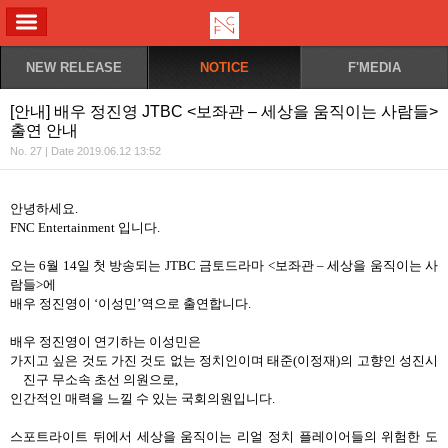
ALL MENU
NEW RELEASE
NOTICE
F'MEDIA
[안내] 배우 정진영 JTBC <보좌관 – 세상을 움직이는 사람들>
출연 안내
No. 27 | Date 2019.06.12 13:52
안녕하세요
.
FNC Entertainment
입니다
.
오는
6
월
14
일 첫 방송되는
JTBC
금토드라마
<
보좌관
–
세상을 움직이는 사
람들
>
에
배우 정진영이
‘
이성민
’
역으로 출연합니다
.
배우 정진영이 연기하는 이성민은
가지고 싶은 것도 가진 것도 없는 정치인이며 태준(이정재)의 고향인 성진시
진구 무소속 초선 의원으로
,
인간적인 매력을 느낄 수 있는 국회의원입니다
.
스포트라이트 뒤에서 세상을 움직이는 리얼 정치 플레이어들의 위험한 도