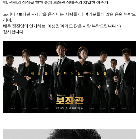
박
.
권력의 정점을 향한 슈퍼 보좌관 장태준의 치열한 생존기
드라마
<
보좌관
–
세상을 움직이는 사람들
>
에 여러분들의 많은 응원 부탁드
리며
,
배우 정진영이 연기하는
‘
이성민
’
에게도 많은 사랑 부탁드립니다
:-)
감사합니다
.