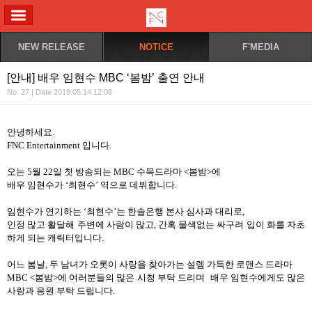
ALL MENU
NEW RELEASE
NOTICE
F'MEDIA
[안내] 배우 임현수 MBC ‘봄밤’ 출연 안내
No. 27 | Date 2019.05.14 12:06
안녕하세요
.
FNC Entertainment
입니다
.
오는
5
월
22
일 첫 방송되는
MBC
수목드라마
<
봄밤
>
에
배우 임현수가
‘
최현수
’
역으로 데뷔합니다
.
임현수가 연기하는
‘
최현수
’
는 한솔은행 본사 심사과 대리로
,
인정 많고 활달해 주변에 사람이 많고
,
간혹 물색없는 싸구려 입이 화를 자초
하게 되는 캐릭터입니다
.
어느 봄날
,
두 남녀가 오롯이 사랑을 찾아가는 설렘 가득한 로맨스 드라마
MBC <
봄밤
>
에 여러분들의 많은 시청 부탁 드리며 배우 임현수에게도 많은
사랑과 응원 부탁 드립니다
.