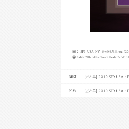
2. SF9_USA_NY_좌석배치도.jpg
(20
8a6f23907feff6c8bae3b0ea692c8d151
[콘서트] 2019 SF9 USA•EU
NEXT
[콘서트] 2019 SF9 USA•EU
PREV