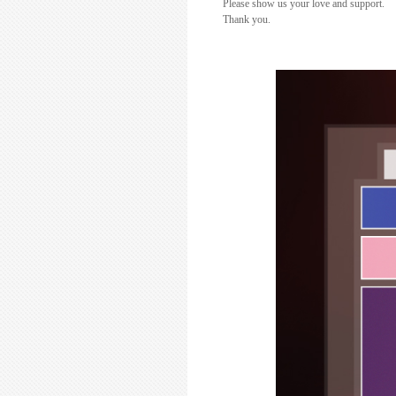
Please show us your love and support.
Thank you.