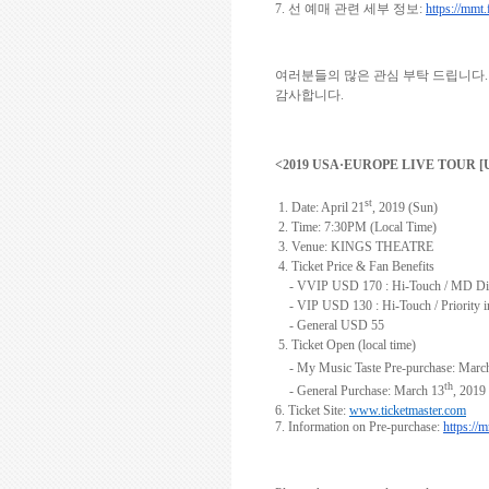
7.
선 예매 관련 세부 정보
:
https://mmt.
여러분들의 많은 관심 부탁 드립니다
.
감사합니다
.
<
2019 USA
·
EUROPE LIVE TOUR [
st
1. Date: April 21
, 2019 (Sun)
2. Time: 7:30PM (Local Time)
3. Venue: KINGS THEATRE
4. Ticket Price & Fan Benefits
- VVIP USD 170 : Hi-Touch / MD Disco
- VIP USD 130 : Hi-Touch / Priority i
- General USD 55
5. Ticket Open (local time)
- My Music Taste Pre-purchase: Marc
th
- General Purchase: March 13
, 201
6. Ticket Site:
www.ticketmaster.com
7. Information on Pre-purchase:
https://