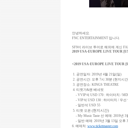
안녕하세요
.
FNC ENTERTAINMENT
입니다
.
SF9
이 라이브 투어로 해외에 계신
FA
2019 USA
·
EUROPE LIVE TOUR [U
<
2019 USA
·
EUROPE LIVE TOUR [
1.
공연일자
: 2019
년
4
월
21
일
(
일
)
2.
공연시간
:
오후
7
시
30
분
(
현지시간
3.
공연장소
: KINGS THEATRE
4.
티켓가
&
팬 베네핏
- VVIP
석
USD 170 :
하이터치
/ M
- VIP
석
USD 130 :
하이터치
/
우선
-
일반석
USD 55
(현지시간)
5.
티켓 오픈
- My Music Taste
선 예매
: 2019
년
3
-
일반 예매
: 2019
년
3
월
13
일 오후
6.
예매처
:
www.ticketmaster.com