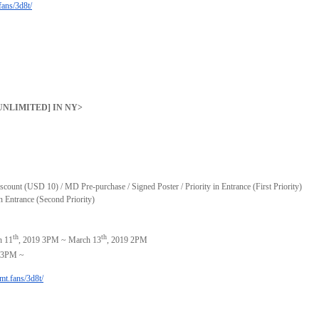
fans/3d8t/
UNLIMITED] IN NY
>
unt (USD 10) / MD Pre-purchase / Signed Poster / Priority in Entrance (First Priority)
n Entrance (Second Priority)
th
th
h 11
, 2019 3PM ~ March 13
, 2019 2PM
9 3PM ~
mmt.fans/3d8t/