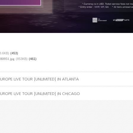
3.6KB)
(453)
80951.jpg
(853KB)
(461)
ROPE LIVE TOUR [UNLIMITED] IN ATLANTA
ROPE LIVE TOUR [UNLIMITED] IN CHICAGO