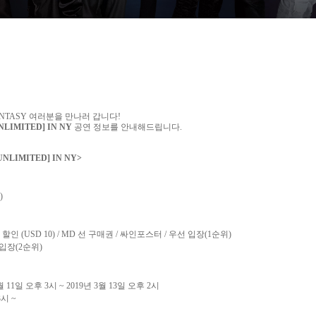
NTASY
여러분을 만나러 갑니다
!
NLIMITED] IN NY
공연 정보를 안내해드립니다
.
UNLIMITED] IN NY
>
)
D
할인
(USD 10) / MD
선 구매권
/
싸인포스터
/
우선 입장
(1
순위
)
 입장
(2
순위
)
월
11
일 오후
3
시
~ 2019
년
3
월
13
일 오후
2
시
3
시
~