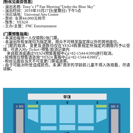
[
粉
丝见
面
会
信息
]
st
-
演出名
称
:
Tony
’
s 1
Fan Meeting
“
Under the Blue Sky
”
-
演出
时间
：
2019
年
10
月
27
日
(
星期日
)
下午
5
点
-
演出
场
地
：
Universal Arts Center
-
票价
:
全席
44,000
元
韩币
-
预
售
：
YES24
-
主
办
/
主管
：
FNC Entertainment
[
门
票
预
售指南
]
-
本演出每
场
一人
仅
限
购
2
张门
票。
-
本演出所有坐席均
为
指定席，
观众
不可移至指定席以外的其他座位。
-
门
票的取消
、
变
更及退款
均
仅
在
YES24
购
票
规
定所指定的期限
内
予以受
理，可
进
入
My Ticket>
预
售
/
取消
记录内
亲
自取消或通
过
YES24
预
售
客服中心
(+82-1544-6399)
进
行取消。
-
轮
椅席位
预
售
请
咨
询
“
YES24
客服中心
(+82-1544-6399)
”。
-
粉
丝见
面
会当
天不可
变
更
门
票或退票
。
-
由于可能
对
听
觉
造成
损伤
，未
满
7
周
岁
的
学龄
前
儿
童不得入
场观
看，
尽请
谅
解
。