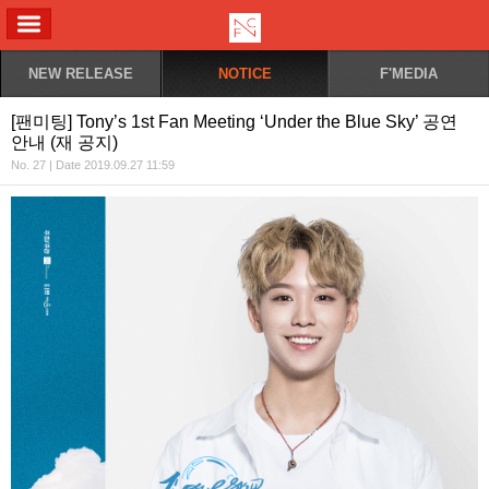
ALL MENU
NEW RELEASE
NOTICE
F'MEDIA
[팬미팅] Tony’s 1st Fan Meeting ‘Under the Blue Sky’ 공연
안내 (재 공지)
No. 27 | Date 2019.09.27 11:59