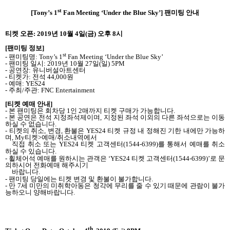
st
[Tony’s 1
Fan Meeting ‘Under the Blue Sky’]
팬미팅 안내
티켓 오픈
: 2019
년
10
월
4
일
(
금
)
오후
8
시
[
팬미팅 정보
]
st
-
팬미팅명
: Tony’s 1
Fan Meeting ‘Under the Blue Sky’
-
팬미팅 일시
: 2019
년
10
월
27
일
(
일
) 5PM
-
공연장
:
유니버설아트센터
-
티켓가
:
전석
44,000
원
-
예매
: YES24
-
주최
/
주관
: FNC Entertainment
[
티켓 예매 안내
]
-
본 팬미팅은 회차당
1
인
2
매까지 티켓 구매가 가능합니다
.
-
본 공연은 전석 지정좌석제이며
,
지정된 좌석 이외의 다른 좌석으로는 이동
하실 수 없습니다
.
-
티켓의 취소
,
변경
,
환불은
YES24
티켓 규정 내 정해진 기한 내에만 가능하
며
, My
티켓
>
예매
/
취소내역에서
직접 취소 또는
YES24
티켓 고객센터
(1544-6399)
를 통해서 예매를 취소
하실 수 있습니다
.
-
휠체어석 예매를 원하시는 관객은
‘YES24
티켓 고객센터
(1544-6399)’
로 문
의하시어 전화예매 해주시기
바랍니다
.
-
팬미팅 당일에는 티켓 변경 및 환불이 불가합니다
.
-
만
7
세 미만의 미취학아동은 청각에 무리를 줄 수 있기 때문에 관람이 불가
능하오니 양해바랍니다
.
th