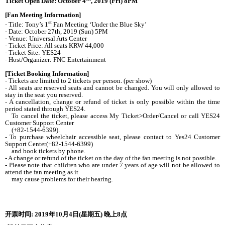
Ticket Open Date: October 4
, 2019 (Fri) 8PM
[Fan Meeting Information]
st
- Title: Tony’s 1
Fan Meeting ‘Under the Blue Sky’
- Date: October 27th, 2019 (Sun) 5PM
- Venue: Universal Arts Center
- Ticket Price: All seats KRW 44,000
- Ticket Site: YES24
- Host/Organizer: FNC Entertainment
[Ticket Booking Information]
- Tickets are limited to 2 tickets per person. (per show)
- All seats are reserved seats and cannot be changed. You will only allowed to
stay in the seat you reserved.
- A cancellation, change or refund of ticket is only possible within the time
period stated through YES24.
To cancel the ticket, please access My Ticket>Order/Cancel or call YES24
Customer Support Center
(+82-1544-6399).
- To purchase wheelchair accessible seat, please contact to Yes24 Customer
Support Center(+82-1544-6399)
and book tickets by phone.
- A change or refund of the ticket on the day of the fan meeting is not possible.
- Please note that children who are under 7 years of age will not be allowed to
attend the fan meeting as it
may cause problems for their hearing.
开
票
时间
: 2019
年
10
月
4
日
(
星期五
)
晚
上
8
点