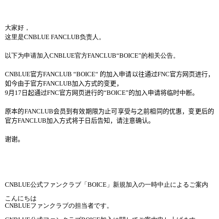
大家好，
这里是
CNBLUE FANCLUB
负责人。
以下为申请加入
CNBLUE
官方
FANCLUB
“
BOICE
”的相关公告。
CNBLUE
官方
FANCLUB
“
BOICE
“
的加入申请以往通过
FNC
官方
网页进行，
如今由于官方
FANCLUB
加入方式的变更，
9
月
17
日起通过
FNC
官方
网页进行的
“
BOICE
”的加入申请将临时中断。
原本的
FANCLUB
会员到有效期限为止可享受与之前相同的优惠，变更后的
官方
FANCLUB
加入方式将于日后告知，请注意确认。
谢谢。
CNBLUE
公式ファンクラブ「
BOICE
」新規加入の一時中止によるご案
内
こんにちは
CNBLUE
ファンクラブの担
当
者です。