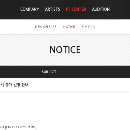
COMPANY
ARTISTS
PR CENTER
AUDITION
NEW RELEASE
NOTICE
F'MEDIA
NOTICE
SUBJECT
ARS] 공개 일정 안내
ND [OVER 10 YEARS]