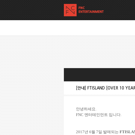
[안내] FTISLAND [OVER 10 YE
안녕하세요
.
FNC
엔터테인먼트
입니다
.
2017
년
6
월
7
일 발매되는
FTISLA