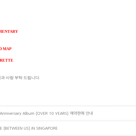
MMENTARY
ND MAP
URETTE
심과 사랑 부탁 드립니다
.
 Anniversary Album [OVER 10 YEARS] 예약판매 안내
E [BETWEEN US] IN SINGAPORE