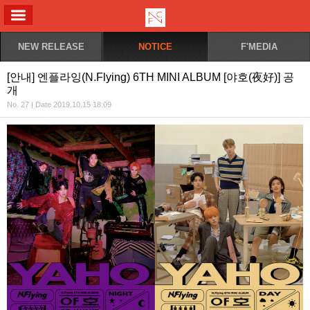
ALL MENU
NEW RELEASE
NOTICE
F'MEDIA
[안내] 엔플라잉(N.Flying) 6TH MINI ALBUM [야호(夜好)] 공
개
No. 27 | Date 2019.10.15 18:09