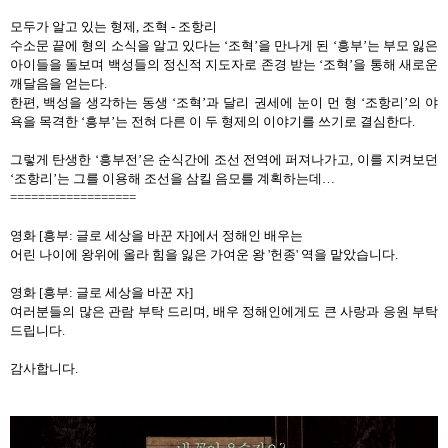
모두가 알고 있는 형제
,
조혁
-
조항리
수소문 끝에 형의 소식을 알고 있다는
‘
조혁
’
을 만나게 된
‘
흥부
’
는 부모 잃은
아이들을 돌보며 백성들의 정신적 지도자로 존경 받는
‘
조혁
’
을 통해 새로운
깨달음을 얻는다
.
한편
,
백성을 생각하는 동생
‘
조혁
’
과 달리 권세에 눈이 먼 형
‘
조항리
’
의 야
욕을 목격한
‘
흥부
’
는 전혀 다른 이 두 형제의 이야기를 쓰기로 결심한다
.
그렇게 탄생한
‘
흥부전
’
은 순식간에 조선 전역에 퍼져나가고
,
이를 지켜보던
‘
조항리
’
는 그를 이용해 조선을 삼킬 음모를 계획하는데
…
==================
영화
[
흥부
:
글로 세상을 바꾼 자
]
에서 정해인 배우는
어린 나이에 왕위에 올라 힘을 잃은 가여운 왕
'
헌종
'
역을 맡았습니다
.
영화
[
흥부
:
글로 세상을 바꾼 자
]
여러분들의 많은 관람 부탁 드리며
,
배우 정해인에게도 큰 사랑과 응원 부탁
드립니다
.
감사합니다
.