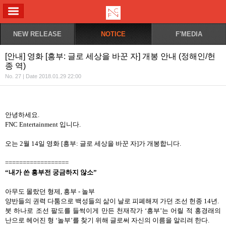
ALL MENU
NEW RELEASE
NOTICE
F'MEDIA
[안내] 영화 [흥부: 글로 세상을 바꾼 자] 개봉 안내 (정해인/헌
종 역)
No. 27 | Date 2018.01.29 22:00
안녕하세요
.
FNC Entertainment
입니다
.
오는
2
월
14
일 영화
[
흥부
:
글로 세상을 바꾼 자
]
가 개봉합니다
.
==================
“내가 쓴 흥부전 궁금하지 않소
”
아무도 몰랐던 형제
,
흥부
-
놀부
양반들의 권력 다툼으로 백성들의 삶이 날로 피폐해져 가던 조선 헌종
14
년
.
붓 하나로 조선 팔도를 들썩이게 만든 천재작가
‘
흥부
’
는 어릴 적 홍경래의
난으로 헤어진 형
‘
놀부
’
를 찾기 위해 글로써 자신의 이름을 알리려 한다
.