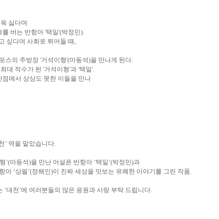
더욱 싫다며
를 버는 반항아
'
택일
'(
박정민
).
벌고 싶다며 사회로 뛰어들 때
,
 포스의 주방장
'
거석이형
'(
마동석
)
을 만나게 된다
.
 최대 적수가 된
'
거석이형
'
과
'
택일
'.
반점에서 상상도 못한 이들을 만나
천
’
역을 맡았습니다
.
형
’(
마동석
)
을 만난 어설픈 반항아
‘
택일
’(
박정민
)
과
반항아
‘
상필
’(
정해인
)
이 진짜 세상을 맛보는 유쾌한 이야기를 그린 작품
.
는
‘
대천
’
에 여러분들의 많은 응원과 사랑 부탁 드립니다
.