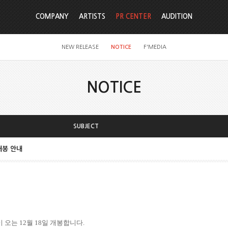
COMPANY
ARTISTS
PR CENTER
AUDITION
NEW RELEASE
NOTICE
F'MEDIA
NOTICE
SUBJECT
 개봉 안내
이 오는
12
월
18
일 개봉합니다
.