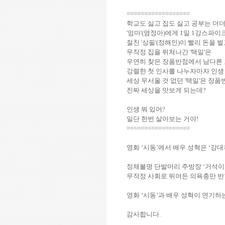
==================
학교도 싫고 집도 싫고 공부는 더
'
엄마
'(
염정아
)
에게
1
일
1
강스파이크
절친
'
상필
'(
정해인
)
이 빨리 돈을 
무작정 집을 뛰쳐나간
'
택일
'
은
우연히 찾은 장품반점에서 남다른
강렬한 첫 인사를 나누자마자 인생
세상 무서울 것 없던
'
택일
'
은 장품
진짜 세상을 맛보게 되는데
?
인생 뭐 있어
?
일단 한번 살아보는 거야
!
==================
영화
‘
시동
’
에서 배우 성혁은
‘
강대
정체불명 단발머리 주방장
‘
거석이
무작정 사회로 뛰어든 의욕충만 
영화
‘
시동
’
과 배우 성혁이 연기하
감사합니다
.