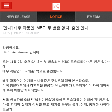
ALL MENU
NEW RELEASE
NOTICE
F'MEDIA
[안내] 배우 곽동연, MBC ‘두 번은 없다’ 출연 안내
No. 27 | Date 2019.10.29 10:23
안녕하세요
.
FNC Entertainment
입니다
.
오는
11
월
2
일 오후
9
시
5
분 첫 방송되는
MBC
토요드라마
<
두 번은 없다
>
에
배우 곽동연이
‘
나해준
’
역으로 출연합니다
.
배우 곽동연이 연기하는 나해준은 구성호텔 경영 본부장으로
,
미국 명문대학에서 경영학을 전공한
,
냉소적인 개인주의자이며 자뻑 대마왕
에 수퍼 까칠남 캐릭터입니다
.
서울 한복판의 오래된
'
낙원여인숙
'
에 모여든 투숙객들이 인생에
'
두 번은 없
다
'
를 외치며 실패와 상처를 딛고 재기를 꿈꾸는 유쾌
,
상쾌
,
통쾌한 사이다
도전기