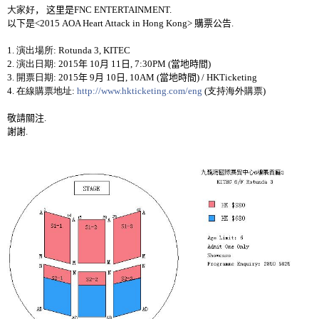
大家好
，
这里是
FN
C ENTERTAINMENT.
以下是
<2015 AOA Heart Attack in Hong Kong> 購票公告
.
1.
演出場所
: Rotunda 3, KITEC
2.
演出日期
: 2015
年
10
月
11
日
, 7:30PM (
當地時間
)
3.
開票日期
: 2015
年
9
月
10
日
, 10AM (
當地時間
) / HKTicketing
4.
在線購票地址
:
http://www.hkticketing.com/eng
(
支持海外購票
)
敬請關注
.
謝謝
.