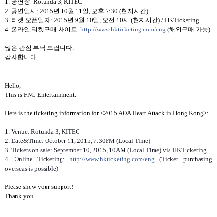
1.
공연장
: Rotunda 3, KITEC
2.
공연일시
: 2015
년
10
월
11
일
,
오후
7:30 (
현지시간
)
3.
티켓 오픈일자
: 2015
년
9
월
10
일
,
오전
10
시
(
현지시간
) / HKTicketing
4.
온라인 티켓구매 사이트
:
http://www.hkticketing.com/eng
(
해외구매 가능
)
많은 관심 부탁 드립니다
.
감사합니다
.
Hello,
This is FNC Entertainment.
Here is the ticketing information for <2015 AOA Heart Attack in Hong Kong>:
1. Venue: Rotunda 3, KITEC
2. Date&Time: October 11, 2015, 7:30PM (Local Time)
3. Tickets on sale: September 10, 2015, 10AM (Local Time) via HKTicketing
4. Online Ticketing:
http://www.hkticketing.com/eng
(Ticket purchasing
overseas is possible)
Please show your support!
Thank you.