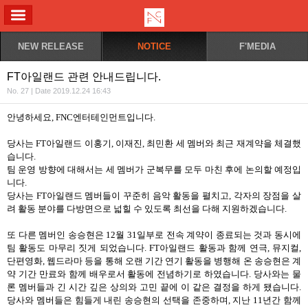
ALL MENU
NEW RELEASE
NOTICE
F'MEDIA
FT아일랜드 관련 안내드립니다.
No. 27 | Date 2019.12.24 16:43
안녕하세요, FNC엔터테인먼트입니다.
당사는 FT아일랜드 이홍기, 이재진, 최민환 세 멤버와 최근 재계약을 체결했
습니다.
팀 운영 방향에 대해서는 세 멤버가 군복무를 모두 마친 후에 논의할 예정입
니다.
당사는 FT아일랜드 멤버들이 꾸준히 음악 활동을 펼치고, 각자의 장점을 살
려 활동 분야를 다방면으로 넓힐 수 있도록 최선을 다해 지원하겠습니다.
또 다른 멤버인 송승현은 12월 31일부로 전속 계약이 종료되는 것과 동시에
팀 활동도 마무리 짓게 되었습니다. FT아일랜드 활동과 함께 연극, 뮤지컬,
단편영화, 웹드라마 등을 통해 오랜 기간 연기 활동을 병행해 온 송승현은 계
약 기간 만료와 함께 배우로서 활동에 전념하기로 하였습니다. 당사와는 물
론 멤버들과 긴 시간 깊은 상의와 고민 끝에 이 같은 결정을 하게 됐습니다.
당사와 멤버들은 힘들게 내린 송승현의 선택을 존중하며, 지난 11년간 함께