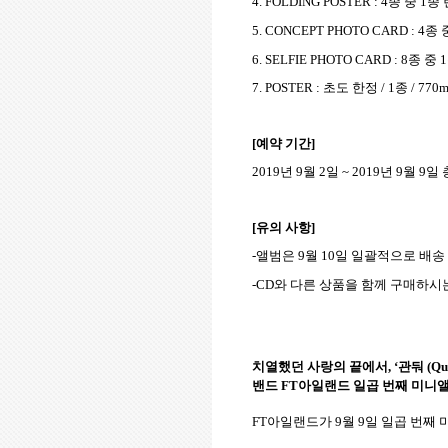
4. FOLDING POSTER : 4
종 중
1
종 
5. CONCEPT PHOTO CARD : 4
종 
6. SELFIE PHOTO CARD : 8
종 중
1
7. POSTER :
초도 한정
/ 1
종
/ 770
[
예약 기간
]
2019
년
9
월
2
일
~ 2019
년
9
월
9
일 
[
유의 사항
]
-
앨범은
9
월
10
일 일괄적으로 배송
-CD
와 다른 상품을 함께 구매하시
치열했던 사랑의 끝에서
, ‘
관둬
(Qui
밴드
FT
아일랜드 일곱 번째 미니
FT
아일랜드가
9
월
9
일 일곱 번째