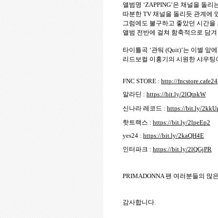
앨범명
‘ZAPPING’
은 채널을 돌리
따분한
TV
채널을 돌리듯 관계에 
그럼에도 불구하고 좋았던 시간을
앨범 전반에 걸쳐 함축적으로 담겨
타이틀곡
‘
관둬
(Quit)’
는 이별 앞에
리드보컬 이홍기의 시원한 샤우팅이
FNC STORE :
http://fncstore.cafe2
알라딘 :
https://bit.ly/2lQtpkW
신나라 레코드 :
https://bit.ly/2kkU
핫트랙스 :
https://bit.ly/2lpeEp2
yes24 :
https://bit.ly/2kaQH4E
인터파크 :
https://bit.ly/2lQGjPR
PRIMADONNA
팬 여러분들의 많
감사합니다
.