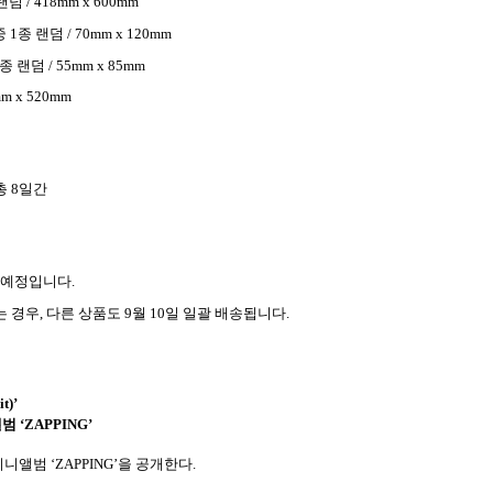
랜덤
/
418mm x 600mm
중
1
종 랜덤
/
70mm x 120mm
종 랜덤
/ 55mm x 85mm
mm x 520mm
총
8
일간
 예정입니다
.
는 경우
,
다른 상품도
9
월
10
일 일괄 배송됩니다
.
t)’
앨범
‘ZAPPING’
 미니앨범
‘ZAPPING’
을 공개한다
.