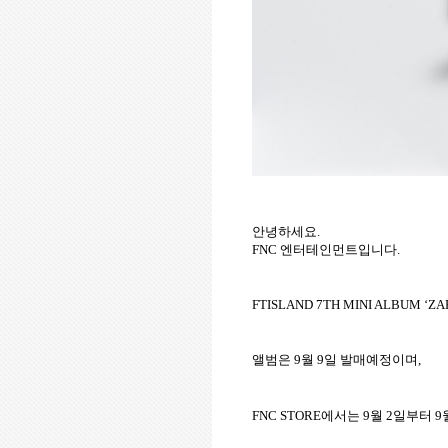
안녕하세요
.
FNC
엔터테인먼트입니다
.
FTISLAND 7TH MINI ALBUM ‘ZA
앨범은
9
월
9
일 발매예정이며
,
FNC STORE
에서는
9
월
2
일부터
9