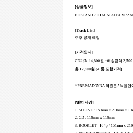
[
상품정보
]
FTISLAND 7TH MINI ALBUM ‘ZA
[Track List]
추후 공개 예정
[
가격안내
]
CD
가격
14,800
원
+
배송금액
2,500
총
17,300
원
(
지통 포함가격
)
* PREIMADONNA
회원은
5%
할인
[
앨범 사양
]
1. SLEEVE
: 153mm x 210mm x 1
2. CD : 118mm x 118mm
3. BOOKLET : 104p / 151mm x 2