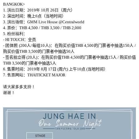
BANGKOK>
1.
演出日期
：
2019
年
10
月
26
日
（周六）
2.
演出
时间
：
晚
上
6
点（
当
地
时间
）
3.
演出场馆
：
GMM Live House @Centralworld
4.
票价
：
THB 4,500 / THB 3,500 / THB 2,000
5.
粉丝福利
：
- HI TOUCH
：全员
-
团体照
(200
人
/
每组
10
人
)
：在
购买价值
THB 4,500
的
门票者中抽选
150
人
/
购买价值
THB 3,500
的
门票者中抽选
50
人
-
签名拍立得
(20
人
)
：在
购买价值
THB 4,500
的
门票者中抽选
15
人
/
购买价值
THB 3,500
的
门票者中抽选
5
人
6.
售票
时间
：
2019
年
8
月
17
日
(
周
六
)
上午
10
点
(
当
地
时间
）
7.
售票网站
：
THAITICKET MAJOR
请大家多多支持！
谢谢！