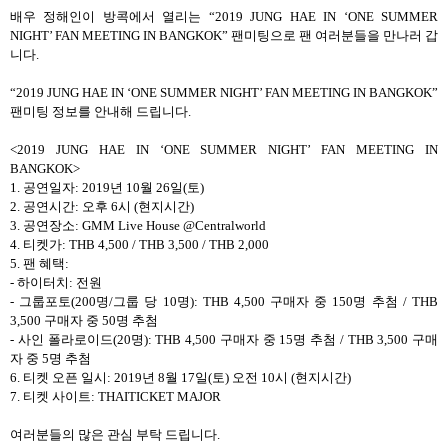
배우 정해인이 방콕에서 열리는
“2019 JUNG HAE IN ‘ONE SUMMER
NIGHT’ FAN MEETING IN BANGKOK”
팬미팅으로 팬 여러분들을 만나러 갑
니다
.
“2019 JUNG HAE IN ‘ONE SUMMER NIGHT’ FAN MEETING IN BANGKOK”
팬미팅 정보를 안내해 드립니다
.
<2019 JUNG HAE IN ‘ONE SUMMER NIGHT’ FAN MEETING IN
BANGKOK>
1.
공연일자
: 2019
년
10
월
26
일
(
토
)
2.
공연시간
:
오후
6
시
(
현지시간
)
3.
공연장소
: GMM Live House @Centralworld
4.
티켓가
: THB 4,500 / THB 3,500 / THB 2,000
5.
팬 혜택
:
-
하이터치
:
전원
-
그룹포토
(200
명
/
그룹 당
10
명
): THB 4,500
구매자 중
150
명 추첨
/ THB
3,500
구매자 중
50
명 추첨
-
사인 폴라로이드
(20
명
): THB 4,500
구매자 중
15
명 추첨
/ THB 3,500
구매
자 중
5
명 추첨
6.
티켓 오픈 일시
: 2019
년
8
월
17
일
(
토
)
오전
10
시
(
현지시간
)
7.
티켓 사이트
: THAITICKET MAJOR
여러분들의 많은 관심 부탁 드립니다
.