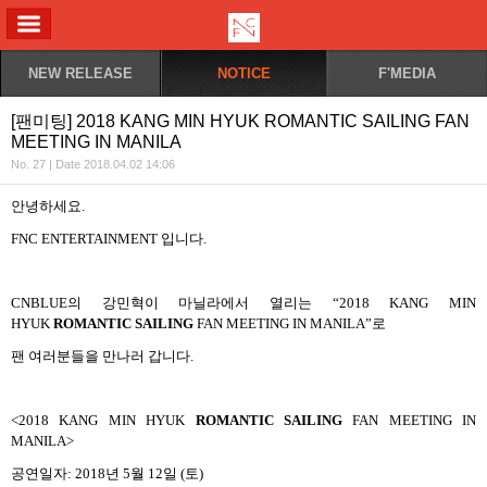
ALL MENU
NEW RELEASE
NOTICE
F'MEDIA
[팬미팅] 2018 KANG MIN HYUK ROMANTIC SAILING FAN
MEETING IN MANILA
No. 27 | Date 2018.04.02 14:06
안녕하세요
.
FNC ENTERTAINMENT
입니다
.
CNBLUE
의 강민혁이 마닐라에서 열리는
“2018 KANG MIN
HYUK
ROMANTIC SAILING
FAN MEETING IN MANILA”
로
팬 여러분들을 만나러 갑니다
.
<2018 KANG MIN HYUK
ROMANTIC SAILING
FAN MEETING IN
MANILA>
공연일자
: 2018
년
5
월
12
일
(
토
)