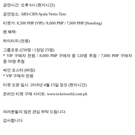
공연시간
:
오후
6
시
(
현지시간
)
공연장소
: ABS-CBN Ayala Vertis Tent
티켓가
: 8,500 PHP (VIP) / 8,000 PHP / 7,000 PHP (Standing)
팬 혜택
:
하이터치
(
전원
)
그룹포토
(250
명
/ 1
장당
25
명
)
* VIP
구매자 전원
/ 8,000 PHP
구매자 중
120
명 추첨
/ 7,000 PHP
구매자
중
50
명 추첨
싸인 포스터
(80
장
)
* VIP
구매자 전원
티켓 오픈 일시
: 2018
년
4
월
15
일 정오
(
현지시간
)
온라인 티켓 구매 사이트
: www.ticketworld.com.ph
여러분들의 많은 관심 부탁 드립니다
.
감사합니다
.