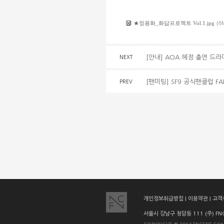
★정용화_화답프로젝트 Vol.1.jpg
(6
[안내] AOA 혜정 출연 드라
NEXT
[팬미팅] SF9 공식팬클럽 F
PREV
개인정보취급방침
|
이용약관
|
고객센
서울시 강남구 청담동 111 (주) FNC E