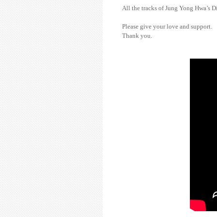
All the tracks of Jung Yong Hwa’s D
Please give your love and support.
Thank you.