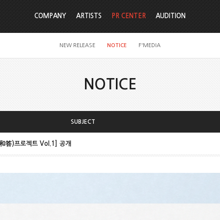
COMPANY
ARTISTS
PR CENTER
AUDITION
NEW RELEASE
NOTICE
F'MEDIA
NOTICE
SUBJECT
화답(和答)프로젝트 Vol.1] 공개