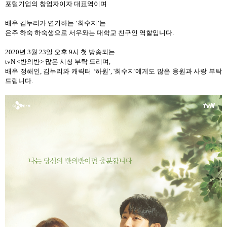
포털기업의 창업자이자 대표역이며
배우 김누리가 연기하는
‘
최수지
’
는
은주 하숙 하숙생으로 서우와는 대학교 친구인 역할입니다
.
2020
년
3
월
23
일 오후
9
시 첫 방송되는
tvN <
반의반
>
많은 시청 부탁 드리며
,
배우 정해인, 김누리와
캐릭터
‘
하원
’, '최수지'
에게도 많은 응원과 사랑 부탁
드립니다
.