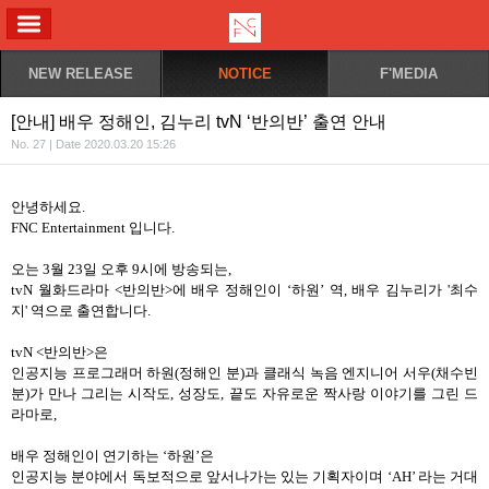
ALL MENU
NEW RELEASE
NOTICE
F'MEDIA
[안내] 배우 정해인, 김누리 tvN ‘반의반’ 출연 안내
No. 27 | Date 2020.03.20 15:26
안녕하세요
.
FNC Entertainment
입니다
.
오는
3
월
23
일 오후
9
시에 방송되는
,
tvN
월화드라마
<
반의반
>
에 배우 정해인이
‘
하원
’ 역, 배우 김누리가 '최수
지'
역으로 출연합니다
.
tvN <
반의반
>
은
인공지능 프로그래머 하원(정해인 분)과 클래식 녹음 엔지니어 서우(채수빈
분)가 만나 그리는 시작도
,
성장도
,
끝도 자유로운 짝사랑 이야기를 그린 드
라마로
,
배우 정해인이 연기하는
‘
하원
’
은
인공지능 분야에서 독보적으로 앞서나가는 있는 기획자이며
‘AH’
라는 거대